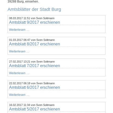
39288 Burg, einsehen.
Amtsblätter der Stadt Burg
08.03.2017 11:51
von Sven Soltmann
Amtsblatt 9/2017 erschienen
Amtsblatt
Weiterlesen …
9/2017
erschienen
01.03.2017 06:47
von Sven Soltmann
Amtsblatt 8/2017 erschienen
Amtsblatt
Weiterlesen …
8/2017
erschienen
27.02.2017 13:21
von Sven Soltmann
Amtsblatt 7/2017 erschienen
Amtsblatt
Weiterlesen …
7/2017
erschienen
22.02.2017 06:18
von Sven Soltmann
Amtsblatt 6/2017 erschienen
Amtsblatt
Weiterlesen …
6/2017
erschienen
16.02.2017 11:34
von Sven Soltmann
Amtsblatt 5/2017 erschienen