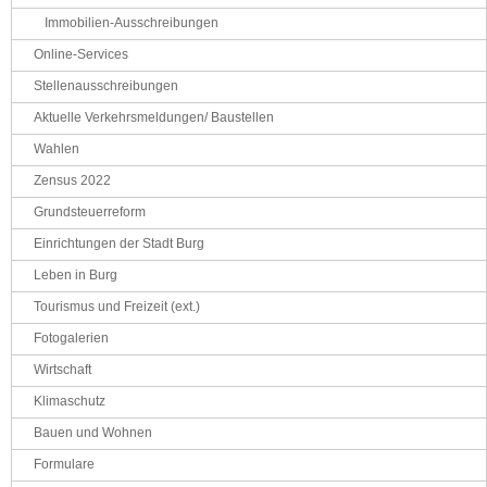
Immobilien-Ausschreibungen
Online-Services
Stellenausschreibungen
Aktuelle Verkehrsmeldungen/ Baustellen
Wahlen
Zensus 2022
Grundsteuerreform
Einrichtungen der Stadt Burg
Leben in Burg
Tourismus und Freizeit (ext.)
Fotogalerien
Wirtschaft
Klimaschutz
Bauen und Wohnen
Formulare