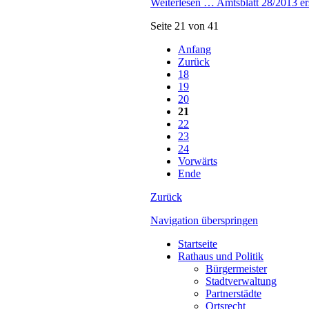
Weiterlesen …
Amtsblatt 28/2013 er
Seite 21 von 41
Anfang
Zurück
18
19
20
21
22
23
24
Vorwärts
Ende
Zurück
Navigation überspringen
Startseite
Rathaus und Politik
Bürgermeister
Stadtverwaltung
Partnerstädte
Ortsrecht