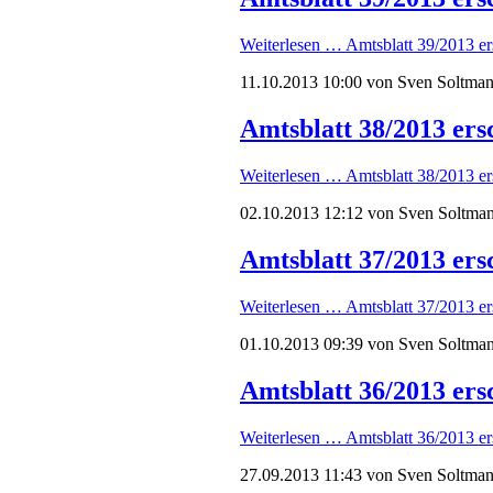
Weiterlesen …
Amtsblatt 39/2013 er
11.10.2013 10:00
von Sven Soltma
Amtsblatt 38/2013 ers
Weiterlesen …
Amtsblatt 38/2013 er
02.10.2013 12:12
von Sven Soltma
Amtsblatt 37/2013 ers
Weiterlesen …
Amtsblatt 37/2013 er
01.10.2013 09:39
von Sven Soltma
Amtsblatt 36/2013 ers
Weiterlesen …
Amtsblatt 36/2013 er
27.09.2013 11:43
von Sven Soltma