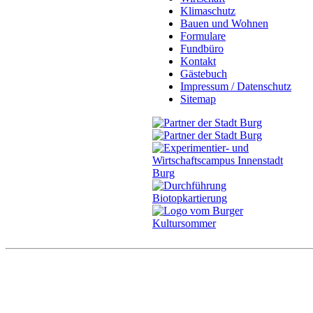
Klimaschutz
Bauen und Wohnen
Formulare
Fundbüro
Kontakt
Gästebuch
Impressum / Datenschutz
Sitemap