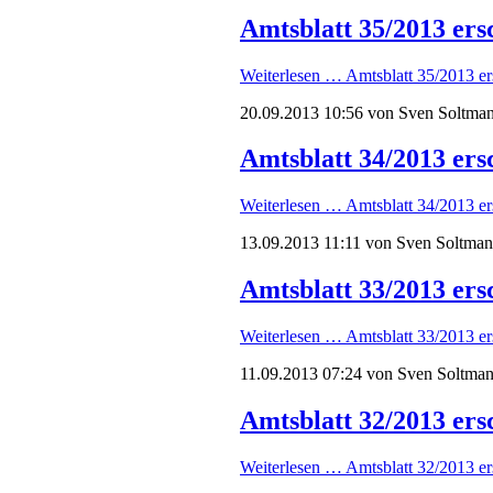
Amtsblatt 35/2013 ers
Weiterlesen …
Amtsblatt 35/2013 er
20.09.2013 10:56
von Sven Soltma
Amtsblatt 34/2013 ers
Weiterlesen …
Amtsblatt 34/2013 er
13.09.2013 11:11
von Sven Soltma
Amtsblatt 33/2013 ers
Weiterlesen …
Amtsblatt 33/2013 er
11.09.2013 07:24
von Sven Soltma
Amtsblatt 32/2013 ers
Weiterlesen …
Amtsblatt 32/2013 er