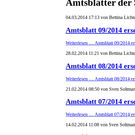
Amtsblätter der
04.03.2014 17:13
von Bettina Licht
Amtsblatt 09/2014 ers
Weiterlesen …
Amtsblatt 09/2014 er
28.02.2014 11:21
von Bettina Lichte
Amtsblatt 08/2014 ers
Weiterlesen …
Amtsblatt 08/2014 er
21.02.2014 08:50
von Sven Soltma
Amtsblatt 07/2014 ers
Weiterlesen …
Amtsblatt 07/2014 er
14.02.2014 11:08
von Sven Soltma