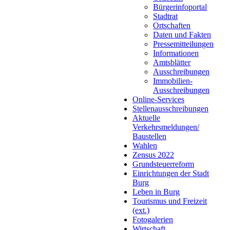
Bürgerinfoportal
Stadtrat
Ortschaften
Daten und Fakten
Pressemitteilungen
Informationen
Amtsblätter
Ausschreibungen
Immobilien-
Ausschreibungen
Online-Services
Stellenausschreibungen
Aktuelle
Verkehrsmeldungen/
Baustellen
Wahlen
Zensus 2022
Grundsteuerreform
Einrichtungen der Stadt
Burg
Leben in Burg
Tourismus und Freizeit
(ext.)
Fotogalerien
Wirtschaft