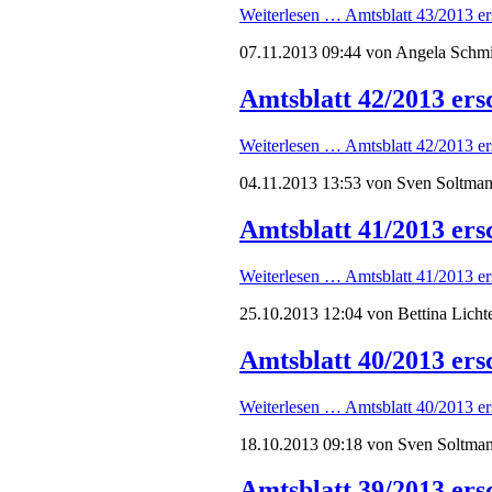
Weiterlesen …
Amtsblatt 43/2013 er
07.11.2013 09:44
von Angela Schmi
Amtsblatt 42/2013 ers
Weiterlesen …
Amtsblatt 42/2013 er
04.11.2013 13:53
von Sven Soltma
Amtsblatt 41/2013 ers
Weiterlesen …
Amtsblatt 41/2013 er
25.10.2013 12:04
von Bettina Licht
Amtsblatt 40/2013 ers
Weiterlesen …
Amtsblatt 40/2013 er
18.10.2013 09:18
von Sven Soltma
Amtsblatt 39/2013 ers