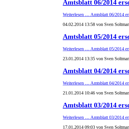
Amtsblatt 06/2014 ers
Weiterlesen …
Amtsblatt 06/2014 er
04.02.2014 13:58
von Sven Soltma
Amtsblatt 05/2014 ers
Weiterlesen …
Amtsblatt 05/2014 er
23.01.2014 13:35
von Sven Soltma
Amtsblatt 04/2014 ers
Weiterlesen …
Amtsblatt 04/2014 er
21.01.2014 10:46
von Sven Soltma
Amtsblatt 03/2014 ers
Weiterlesen …
Amtsblatt 03/2014 er
17.01.2014 09:03
von Sven Soltma