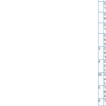
O
"
O
W
O
"
O
N
S
3
O
W
"
4
O
S
C
05
O
u
1
5
"
B
Ä
8
"