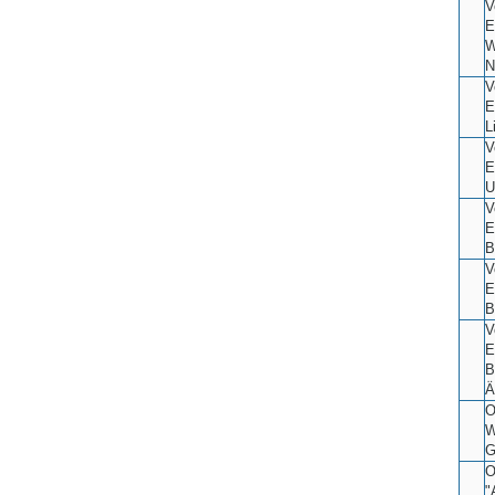
V
E
W
N
V
E
L
V
E
U
V
E
B
V
E
B
V
E
B
Ä
O
W
G
O
"