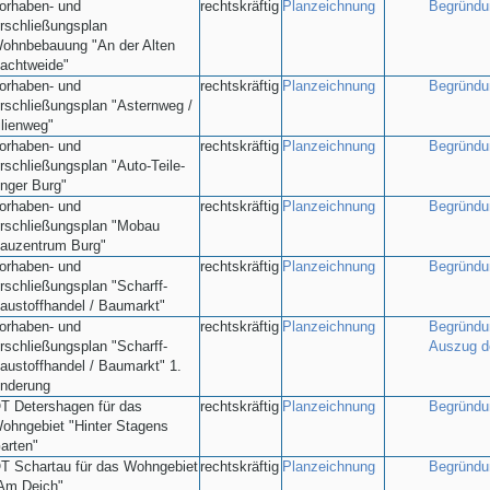
orhaben- und
rechtskräftig
Planzeichnung
Begründu
rschließungsplan
ohnbebauung "An der Alten
achtweide"
orhaben- und
rechtskräftig
Planzeichnung
Begründu
rschließungsplan "Asternweg /
ilienweg"
orhaben- und
rechtskräftig
Planzeichnung
Begründu
rschließungsplan "Auto-Teile-
nger Burg"
orhaben- und
rechtskräftig
Planzeichnung
Begründu
rschließungsplan "Mobau
auzentrum Burg"
orhaben- und
rechtskräftig
Planzeichnung
Begründu
rschließungsplan "Scharff-
austoffhandel / Baumarkt"
orhaben- und
rechtskräftig
Planzeichnung
Begründu
rschließungsplan "Scharff-
Auszug d
austoffhandel / Baumarkt" 1.
nderung
T Detershagen für das
rechtskräftig
Planzeichnung
Begründu
ohngebiet "Hinter Stagens
arten"
T Schartau für das Wohngebiet
rechtskräftig
Planzeichnung
Begründu
Am Deich"