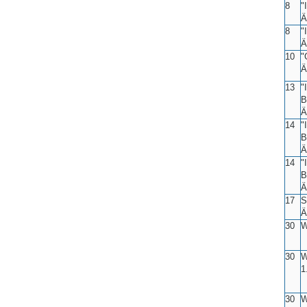
8
"
Ä
8
"
Ä
10
"
Ä
13
"
B
Ä
14
"
B
Ä
14
"
B
Ä
17
S
Ä
30
W
30
W
1
30
W