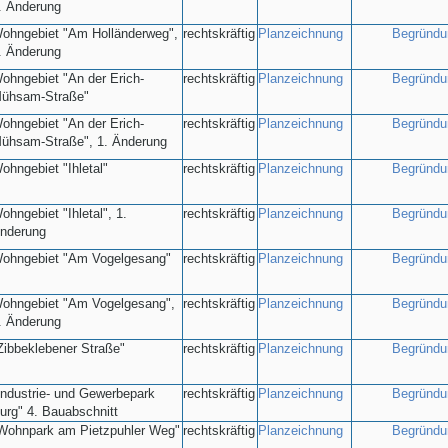
. Änderung
ohngebiet "Am Holländerweg",
rechtskräftig
Planzeichnung
Begründu
. Änderung
ohngebiet "An der Erich-
rechtskräftig
Planzeichnung
Begründu
ühsam-Straße"
ohngebiet "An der Erich-
rechtskräftig
Planzeichnung
Begründu
ühsam-Straße", 1. Änderung
ohngebiet "Ihletal"
rechtskräftig
Planzeichnung
Begründu
ohngebiet "Ihletal", 1.
rechtskräftig
Planzeichnung
Begründu
nderung
ohngebiet "Am Vogelgesang"
rechtskräftig
Planzeichnung
Begründu
ohngebiet "Am Vogelgesang",
rechtskräftig
Planzeichnung
Begründu
. Änderung
Zibbeklebener Straße"
rechtskräftig
Planzeichnung
Begründu
Industrie- und Gewerbepark
rechtskräftig
Planzeichnung
Begründu
urg" 4. Bauabschnitt
Wohnpark am Pietzpuhler Weg"
rechtskräftig
Planzeichnung
Begründu