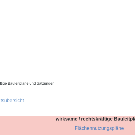
ftige Bauleitpläne und Satzungen
ltsübersicht
wirksame / rechtskräftige Bauleitp
Flächennutzungspläne