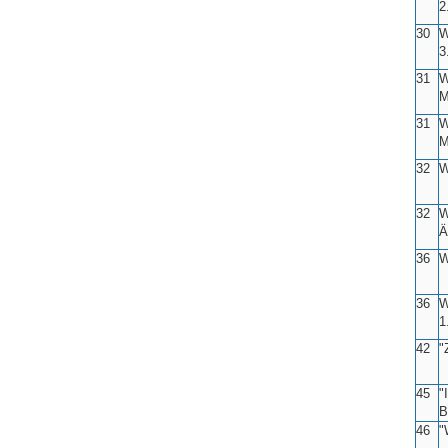
2
30
W
3
31
W
M
31
W
M
32
W
32
W
Ä
36
W
36
W
1
42
"
45
"
B
46
"