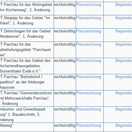
T Parchau für das Wohngebiet
rechtskräftig
Planzeichnung
Begründu
Am Kirchenweg", 2. Änderung
T Niegripp für das Gebiet "Im
rechtskräftig
Planzeichnung
Begründu
inkel", 1. Änderung
T Detershagen für das Gebiet
rechtskräftig
Planzeichnung
Begründu
Weiderevier", 1. Änderung
T Parchau für das
rechtskräftig
Planzeichnung
Begründu
aherholungsgebiet "Parchauer
ee"
T Parchau für das Gebiet des
rechtskräftig
Planzeichnung
Begründu
ochenendhausgebietes
Blumenthaler Ende e.V."
T Parchau "Betriebshof /
rechtskräftig
Planzeichnung
Begründu
pedition" an der Ihleburger
haussee
T Parchau "Gemeindezentrum
rechtskräftig
Planzeichnung
Begründu
nd Mehrzweckhalle Parchau",
. Änderung
Industrie- und Gewerbepark
rechtskräftig
Planzeichnung
Begründu
urg" 1. Bauabschnitt, 5.
nderung
Ihleweg"
rechtskräftig
Planzeichnung
Begründu