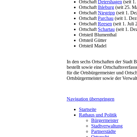
Ortschaft
Detershagen
(seit 1
Ortschaft
Ihleburg
(seit 25. M
Ortschaft
Niegripp
(seit 1. D
Ortschaft
Parchau
(seit 1. De
Ortschaft
Reesen
(seit 1. Juli
Ortschaft
Schartau
(seit 1. D
Ortsteil Blumenthal
Ortsteil Gütter
Ortsteil Madel
In den sechs Ortschaften der Stadt 
bestellt sowie eine Ortschaftsverfas
für die Ortsbürgermeister und Ortsc
Ortsbürgermeister sowie der Verwalt
Navigation überspringen
Startseite
Rathaus und Politik
Bürgermeister
Stadtverwaltung
Partnerstädte
Ortsrecht