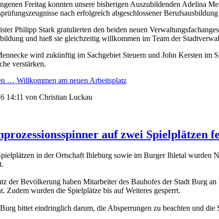
genen Freitag konnten unsere bisherigen Auszubildenden Adelina Me
prüfungszeugnisse nach erfolgreich abgeschlossener Berufsausbildun
ster Philipp Stark gratulierten den beiden neuen Verwaltungsfachangest
bildung und hieß sie gleichzeitig willkommen im Team der Stadtverwa
ennecke wird zukünftig im Sachgebiet Steuern und John Kersten im Sa
che verstärken.
sen …
Willkommen am neuen Arbeitsplatz
6 14:11
von Christian Luckau
prozessionsspinner auf zwei Spielplätzen fes
pielplätzen in der Ortschaft Ihleburg sowie im Burger Ihletal wurden 
t.
z der Bevölkerung haben Mitarbeiter des Bauhofes der Stadt Burg an 
t. Zudem wurden die Spielplätze bis auf Weiteres gesperrt.
Burg bittet eindringlich darum, die Absperrungen zu beachten und die Sp