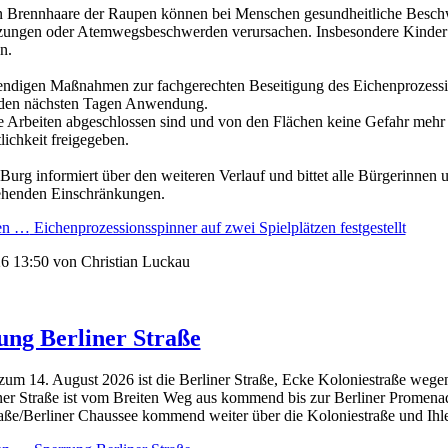
n Brennhaare der Raupen können bei Menschen gesundheitliche Besch
ungen oder Atemwegsbeschwerden verursachen. Insbesondere Kinder s
n.
ndigen Maßnahmen zur fachgerechten Beseitigung des Eichenprozession
 den nächsten Tagen Anwendung.
e Arbeiten abgeschlossen sind und von den Flächen keine Gefahr mehr a
lichkeit freigegeben.
 Burg informiert über den weiteren Verlauf und bittet alle Bürgerinnen 
ehenden Einschränkungen.
sen …
Eichenprozessionsspinner auf zwei Spielplätzen festgestellt
6 13:50
von Christian Luckau
ung Berliner Straße
zum 14. August 2026 ist die Berliner Straße, Ecke Koloniestraße wegen
ner Straße ist vom Breiten Weg aus kommend bis zur Berliner Promena
aße/Berliner Chaussee kommend weiter über die Koloniestraße und Ihle