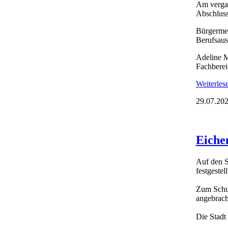
Am vergan
Abschluss
Bürgermei
Berufsaus
Adeline M
Fachberei
Weiterle
29.07.202
Eichen
Auf den S
festgestell
Zum Schut
angebrach
Die Stadt 