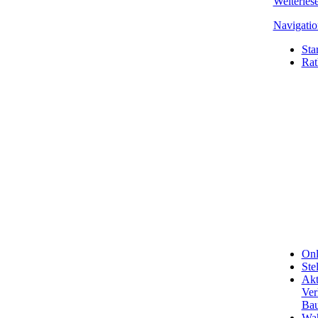
Weiterle
Navigatio
Star
Rat
Onl
Ste
Akt
Ver
Bau
Wa