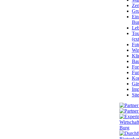
Zen
Gru
Ein
Bu
Leb
Tou
(ext
Fot
Wir
Kli
Ba
For
Fun
Kon
Gäs
Imp
Sit