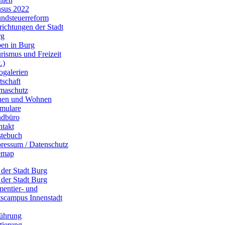
sus 2022
ndsteuerreform
richtungen der Stadt
rg
en in Burg
rismus und Freizeit
.)
ogalerien
tschaft
maschutz
uen und Wohnen
mulare
dbüro
takt
tebuch
ressum / Datenschutz
emap