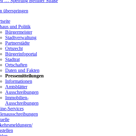
sen …
Sperrung Berliner Straße
n überspringen
tseite
haus und Politik
Bürgermeister
Stadtverwaltung
Partnerstädte
Ortsrecht
Bürgerinfoportal
Stadtrat
Ortschaften
Daten und Fakten
Pressemitteilungen
Informationen
Amtsblätter
Ausschreibungen
Immobilien-
Ausschreibungen
ine-Services
llenausschreibungen
uelle
kehrsmeldungen/
stellen
hlen