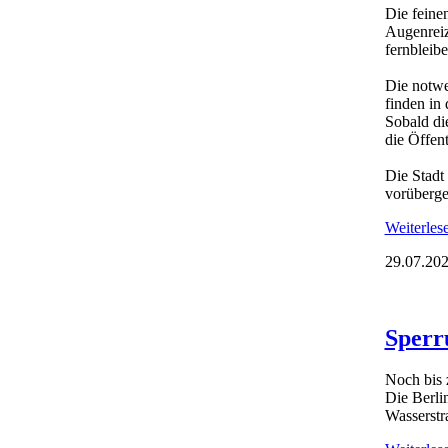
Die feine
Augenreiz
fernbleibe
Die notwe
finden in
Sobald di
die Öffent
Die Stadt
vorüberg
Weiterle
29.07.202
Sperr
Noch bis 
Die Berli
Wasserstr