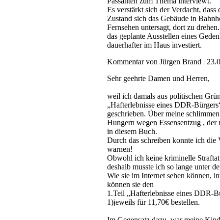
Passanten zum Thema interviewt.
Es verstärkt sich der Verdacht, dass 
Zustand sich das Gebäude in Bahnhof
Fernsehen untersagt, dort zu drehe
das geplante Ausstellen eines Geden
dauerhafter im Haus investiert.
Kommentar von Jürgen Brand |
23.
Sehr geehrte Damen und Herren,
weil ich damals aus politischen Grü
„Hafterlebnisse eines DDR-Bürgers
geschrieben. Über meine schlimmen
Hungern wegen Essensentzug , der mo
in diesem Buch.
Durch das schreiben konnte ich die 
warnen!
Obwohl ich keine kriminelle Strafta
deshalb musste ich so lange unter d
Wie sie im Internet sehen können, i
können sie den
1.Teil „Hafterlebnisse eines DDR-
1)jeweils für 11,70€ bestellen.
Im Gegensatz dazu, war meine Kindh