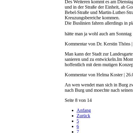
Des Weiteren kommt es am Dienstag,
und in der Straße der Einheit, ab G
Bebel-Straße und Martin-Luther-Str
Kreuzungsbereiche kommen.
Die Buslinien fahren allerdings in 
hätte man ja wohl auch am Sonnta
Kommentar von Dr. Kerstin Thöns 
Man kann der Stadt zur Landesgartens
sanieren und zu entwickeln.Im Mome
hoffentlich mit dem mutigen Konzept
Kommentar von Helma Koster |
26.
An wen wendet man sich in Burg zw
nach Burg und moechte nach seinen
Seite 8 von 14
Anfang
Zurück
5
6
7