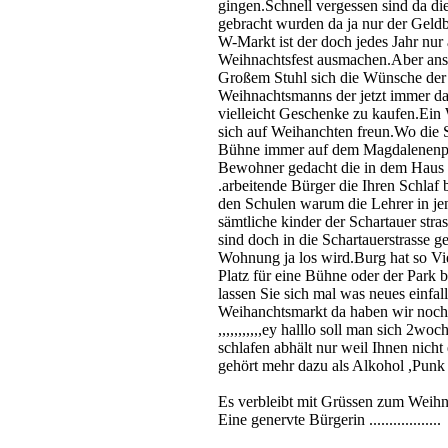
gingen.Schnell vergessen sind da di
gebracht wurden da ja nur der Geldbe
W-Markt ist der doch jedes Jahr nur
Weihnachtsfest ausmachen.Aber ansc
Großem Stuhl sich die Wünsche der 
Weihnachtsmanns der jetzt immer da
vielleicht Geschenke zu kaufen.Ein
sich auf Weihanchten freun.Wo die Sch
Bühne immer auf dem Magdalenenpla
Bewohner gedacht die in dem Haus w
.arbeitende Bürger die Ihren Schlaf
den Schulen warum die Lehrer in jen
sämtliche kinder der Schartauer stra
sind doch in die Schartauerstrasse ge
Wohnung ja los wird.Burg hat so Vi
Platz für eine Bühne oder der Park b
lassen Sie sich mal was neues einfal
Weihanchtsmarkt da haben wir noch
,,,,,,,,,,,ey halllo soll man sich 
schlafen abhält nur weil Ihnen nicht
gehört mehr dazu als Alkohol ,Punk
Es verbleibt mit Grüssen zum Weihn
Eine genervte Bürgerin ..................