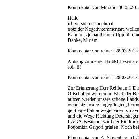
Kommentar von Miriam |
30.03.201
Hallo,
ich versuch es nochmal:
trotz der Negativkommentare wolle
Kann uns jemand einen Tipp für ein
Danke, Miriam
Kommentar von reiner |
28.03.2013
Anhang zu meiner Kritik! Lesen sie
soll. ll!
Kommentar von reiner |
28.03.2013
Zur Erinnerung Herr Rehbaum!! Die 
Ortschaften werden im Blick der Bes
nutzen werden unsere schöne Landsch
wenn sie unsere ungepflegten, heru
gepflegte Fahradwege leider ist dav
und die Wege Richtung Detershagen
LAGA-Besucher wird der Eindruck en
Potjomkin Grigori grüßen! Noch be
Kommentar von A. Stavenhagen |
2