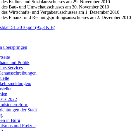
g des Kultur- und Sozialausschusses am 29. November 2010
g des Bau- und Umweltausschusses am 30. November 2010
g des Wirtschafts- und Vergabeausschusses am 1. Dezember 2010
g des Finanz- und Rechungsprüfungsausschusses am 2. Dezember 2010
sblatt-51-2010.pdf
(95,3 KiB)
n überspringen
tseite
haus und Politik
ine-Services
llenausschreibungen
uelle
kehrsmeldungen/
stellen
hlen
sus 2022
ndsteuerreform
richtungen der Stadt
rg
en in Burg
rismus und Freizeit
.)