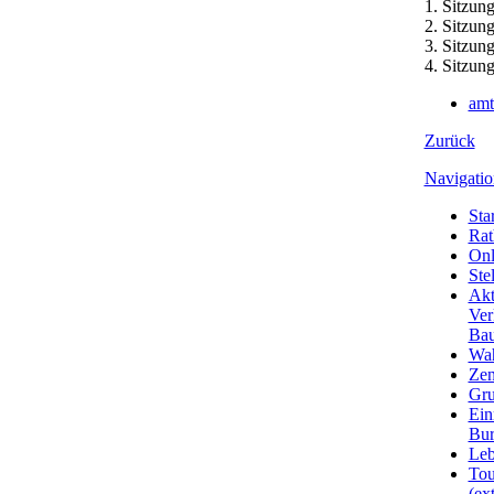
1. Sitzun
2. Sitzun
3. Sitzun
4. Sitzun
amt
Zurück
Navigatio
Star
Rat
Onl
Ste
Akt
Ver
Bau
Wa
Zen
Gru
Ein
Bu
Leb
Tou
(ext