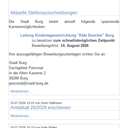
Durchführung
der
Beteiligung
Aktuelle Stellenausschreibungen
der
Öffentlichkeit
Die Stadt Burg bietet aktuell folgende spannende
gemäß
Karrieremöglichkeiten:
§
3
Leitung Kindertageseinrichtung "Käte Duncker" Burg
Abs.
2
zu besetzen
zum schnellstmöglichen Zeitpunkt
BauGB
Bewerbungsfrist:
14. August 2026
zur
18.
Ihre aussagefähigen Bewerbungsunterlagen richten Sie an:
Änderung
des
Stadt Burg
Flächennutzungsplans
der
Sachgebiet Personal
Stadt
In der Alten Kaserne 2
Burg
39288 Burg
am
personal@stadt-burg.de
"Gewerbestandort
Madel"
Aktuelle
Weiterlesen …
Stellenausschreibungen
15.07.2026 13:15
von Sven Soltmann
Amtsblatt 20/2026 erschienen
Amtsblatt
Weiterlesen …
20/2026
erschienen
14.07.2026 16:19
von Felix Malter