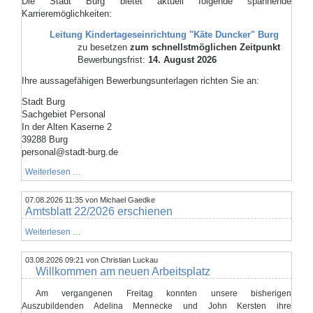
Die Stadt Burg bietet aktuell folgende spannende
Karrieremöglichkeiten:
Leitung Kindertageseinrichtung "Käte Duncker" Burg
zu besetzen
zum schnellstmöglichen Zeitpunkt
Bewerbungsfrist:
14. August 2026
Ihre aussagefähigen Bewerbungsunterlagen richten Sie an:
Stadt Burg
Sachgebiet Personal
In der Alten Kaserne 2
39288 Burg
personal@stadt-burg.de
Aktuelle
Weiterlesen …
Stellenausschreibungen
07.08.2026 11:35
von Michael Gaedke
Amtsblatt 22/2026 erschienen
Amtsblatt
Weiterlesen …
22/2026
erschienen
03.08.2026 09:21
von Christian Luckau
Willkommen am neuen Arbeitsplatz
Am vergangenen Freitag konnten unsere bisherigen
Auszubildenden Adelina Mennecke und John Kersten ihre