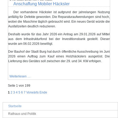
Anschaffung Mobiler Häcksler
Der vorhandene Häcksler ist aufgrund der jahrelangen Nutzung
anfällig für Defekte geworden. Die Reparaturaufwendungen sind hoch,
wobei die Maschine täglich gebraucht wird. Ein neues Gerät würde die
Ausfallzeiten deutlich reduzieren.
Deshalb wurde für das Jahr 2026 ein Antrag am 29.01.2026 auf Mittel
aus dem Infrastrukturfond bei der Investitionsbank gestellt. Dieser
wurde am 06.02.2026 bewilligt.
Der Bauhof der Stadt Burg hat durch öffentliche Ausschreibung im Juni
2026 einen Auftrag zum Kauf eines Holzhäckslers ausgelöst. Die
Lieferung des Gerätes soll zwischen der 29. und 34. KW erfolgen.
Anschaffung
Weiterlesen …
Mobiler
Häcksler
Seite 1 von 199
1
2
3
4
5
6
7
Vorwärts
Ende
Navigation
Startseite
überspringen
Rathaus und Politik