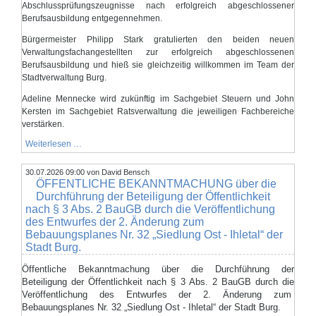
Abschlussprüfungszeugnisse nach erfolgreich abgeschlossener
Berufsausbildung entgegennehmen.
Bürgermeister Philipp Stark gratulierten den beiden neuen
Verwaltungsfachangestellten zur erfolgreich abgeschlossenen
Berufsausbildung und hieß sie gleichzeitig willkommen im Team der
Stadtverwaltung Burg.
Adeline Mennecke wird zukünftig im Sachgebiet Steuern und John
Kersten im Sachgebiet Ratsverwaltung die jeweiligen Fachbereiche
verstärken.
Willkommen
Weiterlesen …
am
neuen
30.07.2026 09:00
Arbeitsplatz
von David Bensch
ÖFFENTLICHE BEKANNTMACHUNG über die
Durchführung der Beteiligung der Öffentlichkeit
nach § 3 Abs. 2 BauGB durch die Veröffentlichung
des Entwurfes der 2. Änderung zum
Bebauungsplanes Nr. 32 „Siedlung Ost - Ihletal“ der
Stadt Burg.
Öffentliche Bekanntmachung über die Durchführung der
Beteiligung der Öffentlichkeit nach § 3 Abs. 2 BauGB durch die
Veröffentlichung des Entwurfes der 2. Änderung zum
Bebauungsplanes Nr. 32 „Siedlung Ost - Ihletal“ der Stadt Burg.