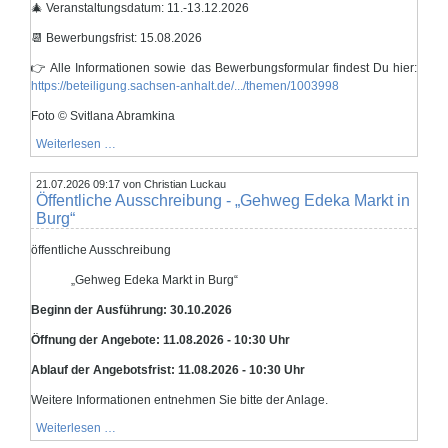
🎄 Veranstaltungsdatum: 11.-13.12.2026
📆 Bewerbungsfrist: 15.08.2026
👉 Alle Informationen sowie das Bewerbungsformular findest Du hier:
https://beteiligung.sachsen-anhalt.de/.../themen/1003998
Foto © Svitlana Abramkina
Bewerbung
Weiterlesen …
für
die
21.07.2026 09:17
Altstadtweihnacht
von Christian Luckau
Öffentliche Ausschreibung - „Gehweg Edeka Markt in
Burg“
öffentliche Ausschreibung
„Gehweg Edeka Markt in Burg“
Beginn der Ausführung: 30.10.2026
Öffnung der Angebote: 11.08.2026 - 10:30 Uhr
Ablauf der Angebotsfrist: 11.08.2026 - 10:30 Uhr
Weitere Informationen entnehmen Sie bitte der Anlage.
Öffentliche
Weiterlesen …
Ausschreibung