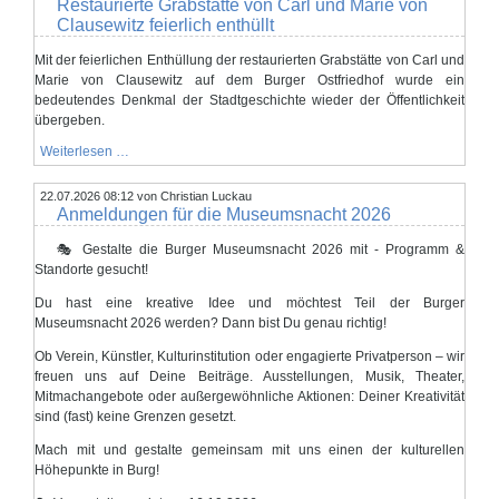
Restaurierte Grabstätte von Carl und Marie von
Clausewitz feierlich enthüllt
Mit der feierlichen Enthüllung der restaurierten Grabstätte von Carl und
Marie von Clausewitz auf dem Burger Ostfriedhof wurde ein
bedeutendes Denkmal der Stadtgeschichte wieder der Öffentlichkeit
übergeben.
Restaurierte
Weiterlesen …
Grabstätte
von
22.07.2026 08:12
Carl
von Christian Luckau
Anmeldungen für die Museumsnacht 2026
und
Marie
von
🎭 Gestalte die Burger Museumsnacht 2026 mit - Programm &
Clausewitz
Standorte gesucht!
feierlich
enthüllt
Du hast eine kreative Idee und möchtest Teil der Burger
Museumsnacht 2026 werden? Dann bist Du genau richtig!
Ob Verein, Künstler, Kulturinstitution oder engagierte Privatperson – wir
freuen uns auf Deine Beiträge. Ausstellungen, Musik, Theater,
Mitmachangebote oder außergewöhnliche Aktionen: Deiner Kreativität
sind (fast) keine Grenzen gesetzt.
Mach mit und gestalte gemeinsam mit uns einen der kulturellen
Höhepunkte in Burg!