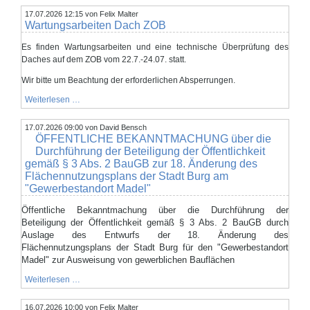
-
17.07.2026 12:15
„Gehweg
von Felix Malter
Wartungsarbeiten Dach ZOB
Edeka
Markt
in
Es finden Wartungsarbeiten und eine technische Überprüfung des
Burg“
Daches auf dem ZOB vom 22.7.-24.07. statt.
Wir bitte um Beachtung der erforderlichen Absperrungen.
Wartungsarbeiten
Weiterlesen …
Dach
ZOB
17.07.2026 09:00
von David Bensch
ÖFFENTLICHE BEKANNTMACHUNG über die
Durchführung der Beteiligung der Öffentlichkeit
gemäß § 3 Abs. 2 BauGB zur 18. Änderung des
Flächennutzungsplans der Stadt Burg am
"Gewerbestandort Madel"
Öffentliche Bekanntmachung über die Durchführung der
Beteiligung der Öffentlichkeit gemäß § 3 Abs. 2 BauGB durch
Auslage des Entwurfs der 18. Änderung des
Flächennutzungsplans der Stadt Burg für den "Gewerbestandort
Madel" zur Ausweisung von gewerblichen Bauflächen
ÖFFENTLICHE
Weiterlesen …
BEKANNTMACHUNG
über
16.07.2026 10:00
die
von Felix Malter