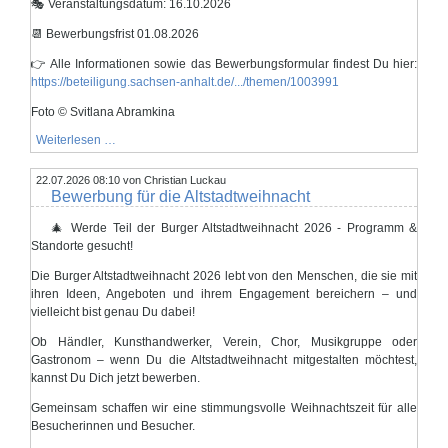
🎭 Veranstaltungsdatum: 16.10.2026
📆 Bewerbungsfrist 01.08.2026
👉 Alle Informationen sowie das Bewerbungsformular findest Du hier:
https://beteiligung.sachsen-anhalt.de/.../themen/1003991
Foto © Svitlana Abramkina
Anmeldungen
Weiterlesen …
für
die
22.07.2026 08:10
Museumsnacht
von Christian Luckau
Bewerbung für die Altstadtweihnacht
2026
🎄 Werde Teil der Burger Altstadtweihnacht 2026 - Programm &
Standorte gesucht!
Die Burger Altstadtweihnacht 2026 lebt von den Menschen, die sie mit
ihren Ideen, Angeboten und ihrem Engagement bereichern – und
vielleicht bist genau Du dabei!
Ob Händler, Kunsthandwerker, Verein, Chor, Musikgruppe oder
Gastronom – wenn Du die Altstadtweihnacht mitgestalten möchtest,
kannst Du Dich jetzt bewerben.
Gemeinsam schaffen wir eine stimmungsvolle Weihnachtszeit für alle
Besucherinnen und Besucher.