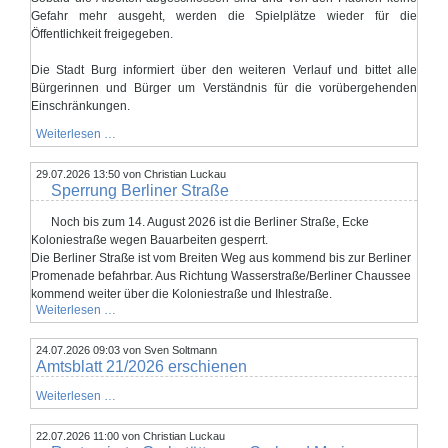
der
Stadt
Gefahr mehr ausgeht, werden die Spielplätze wieder für die
Burg.
Öffentlichkeit freigegeben.
Die Stadt Burg informiert über den weiteren Verlauf und bittet alle
Bürgerinnen und Bürger um Verständnis für die vorübergehenden
Einschränkungen.
Eichenprozessionsspinner
Weiterlesen …
auf
zwei
29.07.2026 13:50
Spielplätzen
von Christian Luckau
Sperrung Berliner Straße
festgestellt
Noch bis zum 14. August 2026 ist die Berliner Straße, Ecke
Koloniestraße wegen Bauarbeiten gesperrt.
Die Berliner Straße ist vom Breiten Weg aus kommend bis zur Berliner
Promenade befahrbar. Aus Richtung Wasserstraße/Berliner Chaussee
kommend weiter über die Koloniestraße und Ihlestraße.
Sperrung
Weiterlesen …
Berliner
Straße
24.07.2026 09:03
von Sven Soltmann
Amtsblatt 21/2026 erschienen
Amtsblatt
Weiterlesen …
21/2026
erschienen
22.07.2026 11:00
von Christian Luckau