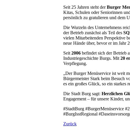
Seit 25 Jahren steht der
Burger Men
Kitas, Schulen oder Seniorinnen un
persönlich zu gratulieren und dem U
Die Wurzeln des Unternehmens reich
der Betrieb zunächst als Teil des
SQI
vielen Mitarbeitenden Perspektive b
neue Hände über, bevor er im Jahr
Seit
2006
befindet sich der Betrieb 
Industriegeschichte Burgs. Mit
20 e
Verpflegung.
„Der Burger Menüservice ist weit mehr
Bürgermeister Stark beim Besuch vo
es ein großes Glück, so ein starkes
Die Stadt Burg sagt:
Herzlichen Gl
Engagement – für unsere Kinder, uns
#StadtBurg #BurgerMenüservice #
#BurgIsstRegional #Daseinsvorsorg
Zurück