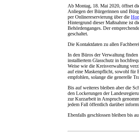
Ab Montag, 18. Mai 2020, öffnet di
Anliegen der Bürgerinnen und Bürger
per Onlinereservierung über die
Hom
Hintergrund dieser Maßnahme ist di
Behördenganges. Der entsprechende 
geschaltet.
Die Kontaktdaten zu allen Fachbere
In den Büros der Verwaltung finden 
installiertem Glasschutz in hochfreq
Weise wie die Kreisverwaltung verzi
auf eine Maskenpflicht, sowohl für 
empfohlen, solange die generelle Trag
Bis auf weiteres bleiben aber die S
den Lockerungen der Landesregierung
zur Kurzarbeit in Anspruch genommen
jedem Fall öffentlich darüber inform
Ebenfalls geschlossen bleiben bis au