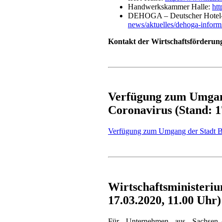
Handwerkskammer Halle:
htt
DEHOGA – Deutscher Hotel- 
news/aktuelles/dehoga-informi
Kontakt der Wirtschaftsförderung
Verfügung zum Umgang
Coronavirus (Stand: 1
Verfügung zum Umgang der Stadt Bu
Wirtschaftsministeriu
17.03.2020, 11.00 Uhr)
Für Unternehmen aus Sachsen-A