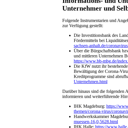
Informations- und Unt
Unternehmer und Selbs
Folgende Instrumentarien und Angeb
zur Verfügung gestellt:
Die Investitionsbank des Lan
Fördermitteln bei Liquidität
sachsen-anhalt.de/coronaviru
Über die Bürgschaftsbank bzw
und mittleren Unternehmen Bü
https://www.bb-mbg.de/index.
Die KfW nutzt ihr bestehendes
Bewältigung der Corona-Virus
Kreditprogramme sind abrufba
Unternehmen.html
Darüber hinaus sind die folgenden 
informieren und weiterführende Hin
IHK Magdeburg:
https://www
themen/corona-virus/coronavi
Handwerkskammer Magdebu
muessen-16,0,5628.html
IHK Halle:
https://www.halle