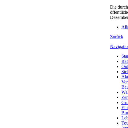
Die durch
öffentlic
Dezember 
All
Zurück
Navigatio
Star
Rat
Onl
Ste
Akt
Ver
Bau
Wa
Zen
Gru
Ein
Bu
Leb
Tou