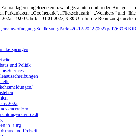
 Zaunanlagen eingefriedeten bzw. abgezäunten und in den Anlagen 1 b
hen Parkanlagen: „Goethepark“, „Flickschupark“, „Weinberg“ und „Ihle
2022, 19:00 Uhr bis 01.01.2023, 9:30 Uhr für die Benutzung durch die 
gemeinverfuegung-Schließung-Parks-20-12-2022 (002).pdf
(639,6 KiB
n überspringen
tseite
haus und Politik
ine-Services
llenausschreibungen
uelle
kehrsmeldungen/
stellen
hlen
sus 2022
ndsteuerreform
richtungen der Stadt
rg
en in Burg
rismus und Freizeit