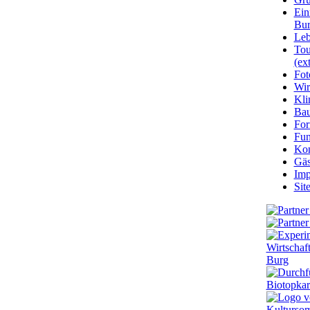
Ein
Bu
Leb
Tou
(ext
Fot
Wir
Kli
Ba
For
Fun
Kon
Gäs
Imp
Sit