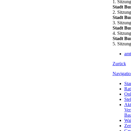
1. Sitzun
Stadt Bur
2. Sitzun
Stadt Bu
3. Sitzun
Stadt Bu
4. Sitzun
Stadt Bu
5. Sitzun
amt
Zurück
Navigatio
Star
Rat
Onl
Ste
Akt
Ver
Bau
Wa
Zen
Gru