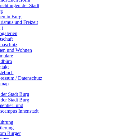
richtungen der Stadt
rg
en in Burg
rismus und Freizeit
.)
ogalerien
tschaft
maschutz
uen und Wohnen
mulare
dbüro
takt
tebuch
ressum / Datenschutz
emap