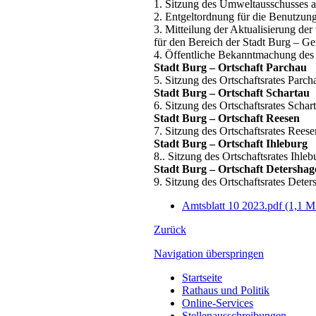
1.
Sitzung des Umweltausschusses a
2.
Entgeltordnung für die Benutzun
3
.
Mitteilung der Aktualisi
erung der
für d
en Bereich
der Stadt Burg
–
Ge
4. Öffentliche Bekanntmachung des
Stadt Burg
–
Ortschaft Parchau
5
.
Sitzung des Or
tschaftsrates Parch
Stadt Burg
–
Ortschaft Schartau
6
. Sitzung des Ortschaftsrates Schar
Stadt Burg
–
Ortschaft Reesen
7
. Sitzung des Ortschaftsrates Reese
Stadt Burg
–
Ortschaft Ihleburg
8
.
. Sitz
ung des Ortschaftsrates Ihleb
Stadt Burg
–
Ortschaft Detershag
9
. Sitzung des Ortschaftsrates Dete
Amtsblatt 10 2023.pdf
(1,1 M
Zurück
Navigation überspringen
Startseite
Rathaus und Politik
Online-Services
Stellenausschreibungen