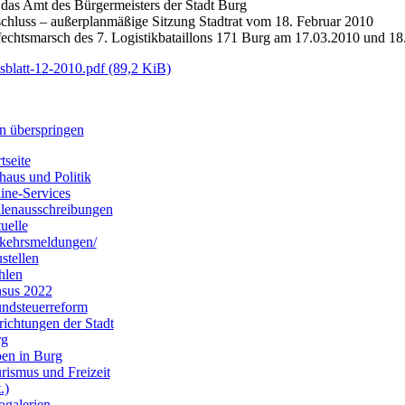
das Amt des Bürgermeisters der Stadt Burg
chluss – außerplanmäßige Sitzung Stadtrat vom 18. Februar 2010
echtsmarsch des 7. Logistikbataillons 171 Burg am 17.03.2010 und 18
sblatt-12-2010.pdf
(89,2 KiB)
n überspringen
tseite
haus und Politik
ine-Services
llenausschreibungen
uelle
kehrsmeldungen/
stellen
hlen
sus 2022
ndsteuerreform
richtungen der Stadt
rg
en in Burg
rismus und Freizeit
.)
ogalerien