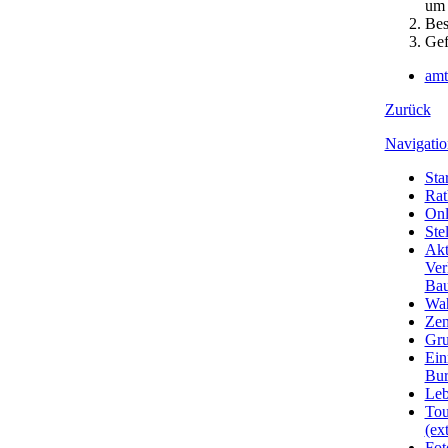
um 
Bes
Gef
amt
Zurück
Navigatio
Star
Rat
Onl
Ste
Akt
Ver
Bau
Wa
Zen
Gru
Ein
Bu
Leb
Tou
(ext
Fot