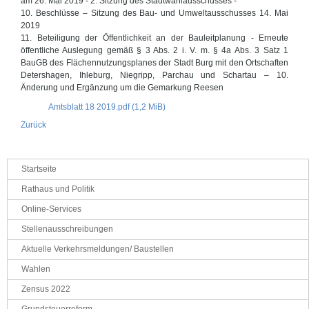
am 26. Mai 2019 - 2. Sitzung des Stadtwahlausschusses -
10. Beschlüsse – Sitzung des Bau- und Umweltausschusses 14. Mai
2019
11. Beteiligung der Öffentlichkeit an der Bauleitplanung - Erneute
öffentliche Auslegung gemäß § 3 Abs. 2 i. V. m. § 4a Abs. 3 Satz 1
BauGB des Flächennutzungsplanes der Stadt Burg mit den Ortschaften
Detershagen, Ihleburg, Niegripp, Parchau und Schartau – 10.
Änderung und Ergänzung um die Gemarkung Reesen
Amtsblatt 18 2019.pdf
(1,2 MiB)
Zurück
Navigation
Startseite
überspringen
Rathaus und Politik
Online-Services
Stellenausschreibungen
Aktuelle Verkehrsmeldungen/ Baustellen
Wahlen
Zensus 2022