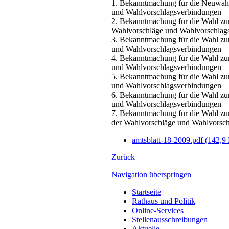
1. Bekanntmachung für die Neuwahl 
und Wahlvorschlagsverbindungen
2. Bekanntmachung für die Wahl zum
Wahlvorschläge und Wahlvorschlag
3. Bekanntmachung für die Wahl zum
und Wahlvorschlagsverbindungen
4. Bekanntmachung für die Wahl zum
und Wahlvorschlagsverbindungen
5. Bekanntmachung für die Wahl zum
und Wahlvorschlagsverbindungen
6. Bekanntmachung für die Wahl zum
und Wahlvorschlagsverbindungen
7. Bekanntmachung für die Wahl zum
der Wahlvorschläge und Wahlvorsc
amtsblatt-18-2009.pdf
(142,9
Zurück
Navigation überspringen
Startseite
Rathaus und Politik
Online-Services
Stellenausschreibungen
Aktuelle