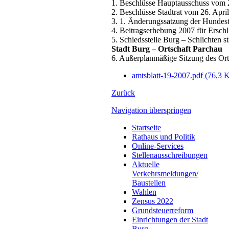
1. Beschlüsse Hauptausschuss vom 
2. Beschlüsse Stadtrat vom 26. Apri
3. 1. Änderungssatzung der Hundest
4. Beitragserhebung 2007 für Ersch
5. Schiedsstelle Burg – Schlichten st
Stadt Burg – Ortschaft Parchau
6. Außerplanmäßige Sitzung des Ort
amtsblatt-19-2007.pdf
(76,3 
Zurück
Navigation überspringen
Startseite
Rathaus und Politik
Online-Services
Stellenausschreibungen
Aktuelle
Verkehrsmeldungen/
Baustellen
Wahlen
Zensus 2022
Grundsteuerreform
Einrichtungen der Stadt
Burg