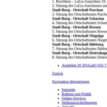
1. Beschluss – LaGa-Ausschuss 19.
2. Sitzung des LaGa-Auschusses am
Stadt Burg - Ortschaft Parchau
3. Sitzung des Ortschaftsrates Parc
Stadt Burg - Ortschaft Schartau
4. Sitzung des Ortschaftsrates Scha
Stadt Burg - Ortschaft Reesen
5. Sitzung des Ortschaftsrates Rees
Stadt Burg - Ortschaft Niegripp
6. Sitzung des Ortschaftsrates Niegr
Stadt Burg - Ortschaft Ihleburg
7. Sitzung des Ortschaftsrates Ihleb
Stadt Burg - Ortschaft Detershag
8. Sitzung des Ortschaftsrates Dete
Amtsblatt 20 2016.pdf
(102,7
Zurück
Navigation überspringen
Startseite
Rathaus und Politik
Online-Services
Stellenausschreibungen
Aktuelle