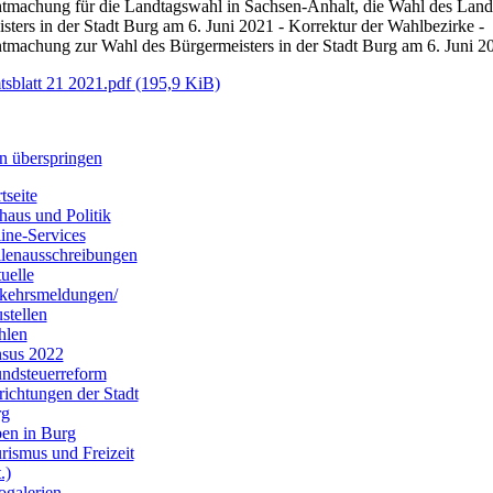
tmachung für die Landtagswahl in Sachsen-Anhalt, die Wahl des Land
sters in der Stadt Burg am 6. Juni 2021 - Korrektur der Wahlbezirke -
tmachung zur Wahl des Bürgermeisters in der Stadt Burg am 6. Juni 2
sblatt 21 2021.pdf
(195,9 KiB)
n überspringen
tseite
haus und Politik
ine-Services
llenausschreibungen
uelle
kehrsmeldungen/
stellen
hlen
sus 2022
ndsteuerreform
richtungen der Stadt
rg
en in Burg
rismus und Freizeit
.)
ogalerien