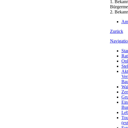
1. Bekann
Bürgermei
2. Bekann
Amt
Zurück
Navigatio
Star
Rat
Onl
Ste
Akt
Ver
Bau
Wa
Zen
Gru
Ein
Bu
Leb
Tou
(ext
Fot