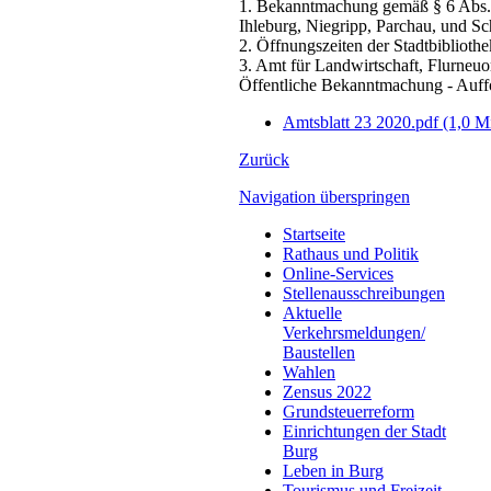
1. Bekanntmachung gemäß § 6 Abs. 
Ihleburg, Niegripp, Parchau, und 
2. Öffnungszeiten der Stadtbibliot
3. Amt für Landwirtschaft, Flurneu
Öffentliche Bekanntmachung - Auf
Amtsblatt 23 2020.pdf
(1,0 M
Zurück
Navigation überspringen
Startseite
Rathaus und Politik
Online-Services
Stellenausschreibungen
Aktuelle
Verkehrsmeldungen/
Baustellen
Wahlen
Zensus 2022
Grundsteuerreform
Einrichtungen der Stadt
Burg
Leben in Burg
Tourismus und Freizeit