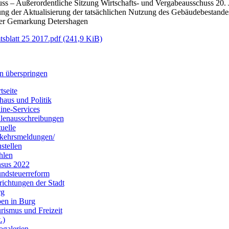
uss – Außerordentliche Sitzung Wirtschafts- und Vergabeausschuss 20. 
lung der Aktualisierung der tatsächlichen Nutzung des Gebäudebestand
der Gemarkung Detershagen
sblatt 25 2017.pdf
(241,9 KiB)
n überspringen
tseite
haus und Politik
ine-Services
llenausschreibungen
uelle
kehrsmeldungen/
stellen
hlen
sus 2022
ndsteuerreform
richtungen der Stadt
rg
en in Burg
rismus und Freizeit
.)
ogalerien