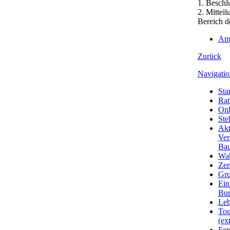
1. Beschl
2. Mittei
Bereich 
Amt
Zurück
Navigatio
Star
Rat
Onl
Ste
Akt
Ver
Bau
Wa
Zen
Gru
Ein
Bu
Leb
Tou
(ext
Fot