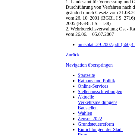
1. Landesamt für Vermessung und Ge
Durchführung von Verfahren nach d
geändert durch Gesetz vom 21.08.20
vom 26. 10. 2001 (BGBl. I S. 2716),
2005 (BGBl. I S. 1138)
2. Wehrbereichsverwaltung Ost - Ra
vom 26.06. – 05.07.2007
amtsblatt-29-2007.pdf
(560,3
Zurück
Navigation überspringen
Startseite
Rathaus und Politik
Online-Services
Stellenausschreibungen
Aktuelle
Verkehrsmeldungen/
Baustellen
Wahlen
Zensus 2022
Grundsteuerreform
Einrichtungen der Stadt
Burg