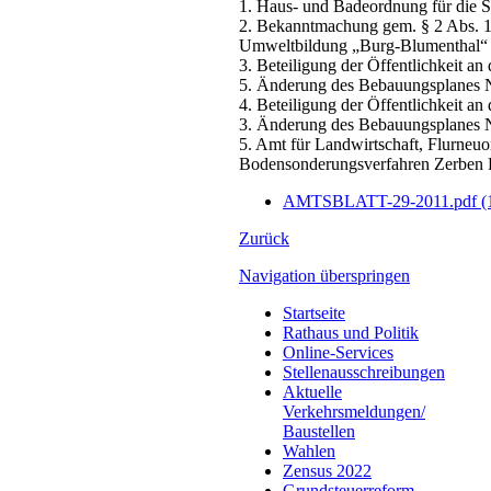
1. Haus- und Badeordnung für die
2. Bekanntmachung gem. § 2 Abs. 1
Umweltbildung „Burg-Blumenthal“
3. Beteiligung der Öffentlichkeit a
5. Änderung des Bebauungsplanes N
4. Beteiligung der Öffentlichkeit a
3. Änderung des Bebauungsplanes N
5. Amt für Landwirtschaft, Flurne
Bodensonderungsverfahren Zerben F
AMTSBLATT-29-2011.pdf
(
Zurück
Navigation überspringen
Startseite
Rathaus und Politik
Online-Services
Stellenausschreibungen
Aktuelle
Verkehrsmeldungen/
Baustellen
Wahlen
Zensus 2022
Grundsteuerreform