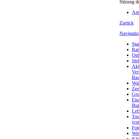
Sitzung d
Amt
Zurück
Navigatio
Star
Rat
Onl
Ste
Akt
Ver
Bau
Wa
Zen
Gru
Ein
Bu
Leb
Tou
(ext
Fot
Wir
Kli