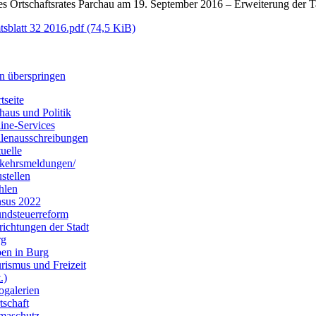
es Ortschaftsrates Parchau am 19. September 2016 – Erweiterung der 
sblatt 32 2016.pdf
(74,5 KiB)
n überspringen
tseite
haus und Politik
ine-Services
llenausschreibungen
uelle
kehrsmeldungen/
stellen
hlen
sus 2022
ndsteuerreform
richtungen der Stadt
rg
en in Burg
rismus und Freizeit
.)
ogalerien
tschaft
maschutz