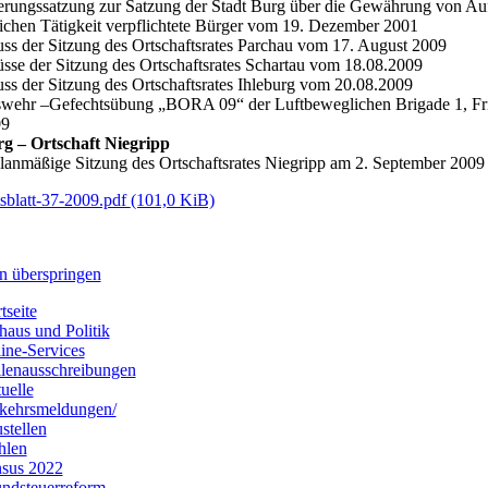
erungssatzung zur Satzung der Stadt Burg über die Gewährung von Au
ichen Tätigkeit verpflichtete Bürger vom 19. Dezember 2001
uss der Sitzung des Ortschaftsrates Parchau vom 17. August 2009
üsse der Sitzung des Ortschaftsrates Schartau vom 18.08.2009
uss der Sitzung des Ortschaftsrates Ihleburg vom 20.08.2009
wehr –Gefechtsübung „BORA 09“ der Luftbeweglichen Brigade 1, Fritzl
09
rg – Ortschaft Niegripp
lanmäßige Sitzung des Ortschaftsrates Niegripp am 2. September 2009
sblatt-37-2009.pdf
(101,0 KiB)
n überspringen
tseite
haus und Politik
ine-Services
llenausschreibungen
uelle
kehrsmeldungen/
stellen
hlen
sus 2022
ndsteuerreform