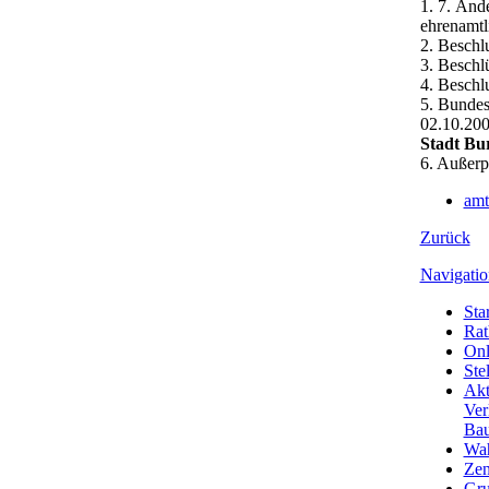
1. 7. Änd
ehrenamtl
2. Beschl
3. Beschl
4. Beschl
5. Bundes
02.10.20
Stadt Bu
6. Außerp
amt
Zurück
Navigatio
Star
Rat
Onl
Ste
Akt
Ver
Bau
Wa
Zen
Gru