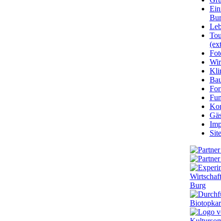
Ein
Bu
Leb
Tou
(ext
Fot
Wir
Kli
Ba
For
Fun
Kon
Gäs
Imp
Sit