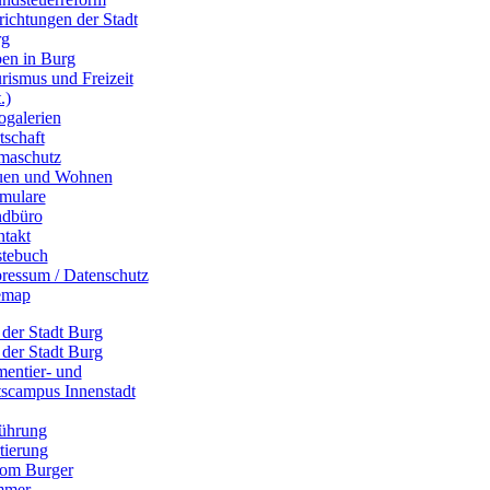
richtungen der Stadt
rg
en in Burg
rismus und Freizeit
.)
ogalerien
tschaft
maschutz
uen und Wohnen
mulare
dbüro
takt
tebuch
ressum / Datenschutz
emap