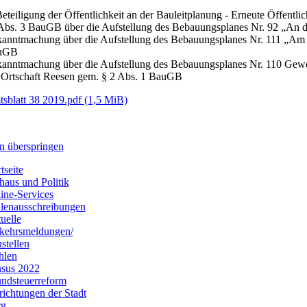
Beteiligung der Öffentlichkeit an der Bauleitplanung - Erneute Öffentl
Abs. 3 BauGB über die Aufstellung des Bebauungsplanes Nr. 92 „An
anntmachung über die Aufstellung des Bebauungsplanes Nr. 111 „Am
uGB
anntmachung über die Aufstellung des Bebauungsplanes Nr. 110 Gewe
 Ortschaft Reesen gem. § 2 Abs. 1 BauGB
sblatt 38 2019.pdf
(1,5 MiB)
n überspringen
tseite
haus und Politik
ine-Services
llenausschreibungen
uelle
kehrsmeldungen/
stellen
hlen
sus 2022
ndsteuerreform
richtungen der Stadt
rg