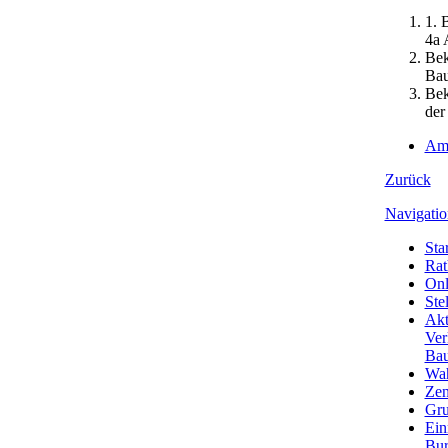
1. 
4a 
Bek
Ba
Bek
der
Amt
Zurück
Navigatio
Star
Rat
Onl
Ste
Akt
Ver
Bau
Wa
Zen
Gru
Ein
Bu