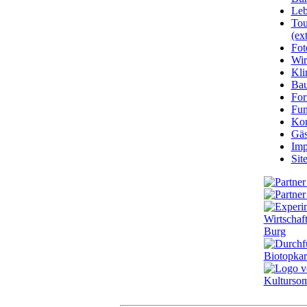
Leb
Tou
(ext
Fot
Wir
Kli
Ba
For
Fun
Kon
Gäs
Imp
Sit