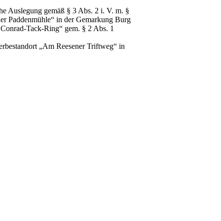
iche Auslegung gemäß § 3 Abs. 2 i. V. m. §
 der Paddenmühle“ in der Gemarkung Burg
 Conrad-Tack-Ring“ gem. § 2 Abs. 1
rbestandort „Am Reesener Triftweg“ in