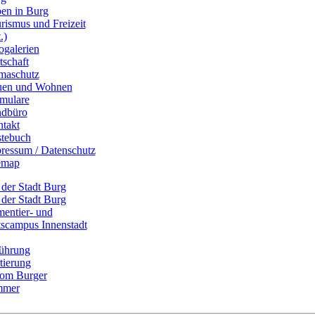
en in Burg
rismus und Freizeit
.)
ogalerien
tschaft
maschutz
uen und Wohnen
mulare
dbüro
takt
tebuch
ressum / Datenschutz
emap