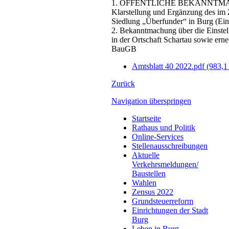
1. ÖFFENTLICHE BEKANNTMACHUNG
Klarstellung und Ergänzung des im
Siedlung „Überfunder“ in Burg (Ei
2. Bekanntmachung über die Einste
in der Ortschaft Schartau sowie er
BauGB
Amtsblatt 40 2022.pdf
(983,1
Zurück
Navigation überspringen
Startseite
Rathaus und Politik
Online-Services
Stellenausschreibungen
Aktuelle
Verkehrsmeldungen/
Baustellen
Wahlen
Zensus 2022
Grundsteuerreform
Einrichtungen der Stadt
Burg
Leben in Burg