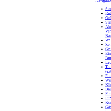
Navigatio
Star
Rat
Onl
Ste
Akt
Ver
Bau
Wa
Zen
Gru
Ein
Bu
Leb
Tou
(ext
Fot
Wir
Kli
Ba
For
Fun
Kon
Gäs