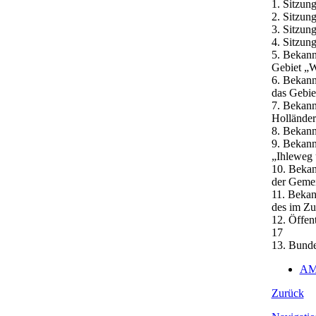
1. Sitzun
2. Sitzun
3. Sitzun
4. Sitzun
5. Bekann
Gebiet „W
6. Bekann
das Gebie
7. Bekann
Hollände
8. Bekann
9. Bekann
„Ihleweg 
10. Bekan
der Geme
11. Bekan
des im Zu
12. Öffen
17
13. Bunde
AM
Zurück