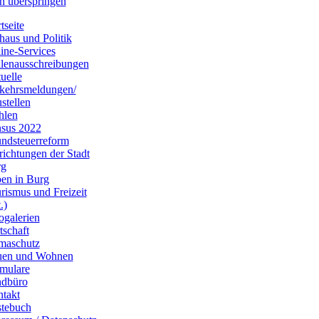
n überspringen
tseite
haus und Politik
ine-Services
llenausschreibungen
uelle
kehrsmeldungen/
stellen
hlen
sus 2022
ndsteuerreform
richtungen der Stadt
rg
en in Burg
rismus und Freizeit
.)
ogalerien
tschaft
maschutz
uen und Wohnen
mulare
dbüro
takt
tebuch