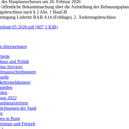
g des Hauptausschusses am 26. Februar 2026
e öffentliche Bekanntmachung über die Aufstellung des Bebauungsplans
ngsbeschluss nach § 2 Abs. 1 BauGB
reinigung Lüderitz BAB A14 (Feldlage), 2. Änderungsbeschluss
sblatt 05 2026.pdf
(607,1 KiB)
n überspringen
tseite
haus und Politik
ine-Services
llenausschreibungen
uelle
kehrsmeldungen/
stellen
hlen
sus 2022
ndsteuerreform
richtungen der Stadt
rg
en in Burg
rismus und Freizeit
.)