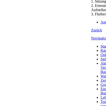
1. Sitzun
2. Erneut
Aufstellu
3. Flurbe
Amt
Zurück
Navigatio
Star
Rat
Onl
Ste
Akt
Ver
Bau
Wa
Zen
Gru
Ein
Bu
Leb
Tou
(ext