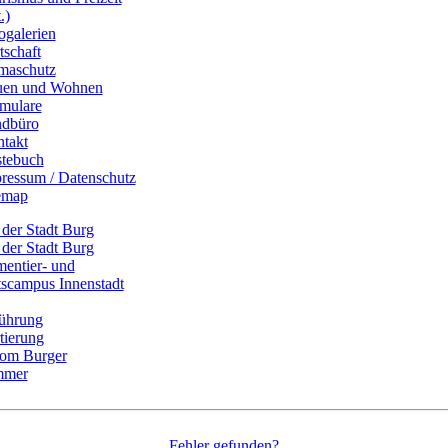
.)
ogalerien
tschaft
maschutz
uen und Wohnen
mulare
dbüro
takt
tebuch
ressum / Datenschutz
emap
Fehler gefunden?