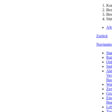
Kor
Bes
Bes
Sit
AM
Zurück
Navigatio
Star
Rat
Onl
Ste
Akt
Ver
Bau
Wa
Zen
Gru
Ein
Bu
Leb
Tou