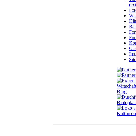
(ext
Fot
Wir
Kli
Ba
For
Fun
Kon
Gäs
Imp
Sit