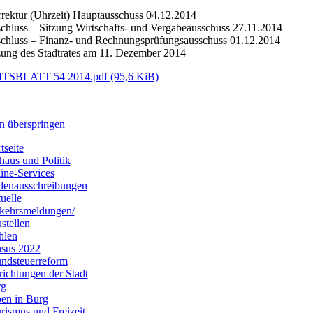
rektur (Uhrzeit) Hauptausschuss 04.12.2014
chluss – Sitzung Wirtschafts- und Vergabeausschuss 27.11.2014
chluss – Finanz- und Rechnungsprüfungsausschuss 01.12.2014
zung des Stadtrates am 11. Dezember 2014
TSBLATT 54 2014.pdf
(95,6 KiB)
n überspringen
tseite
haus und Politik
ine-Services
llenausschreibungen
uelle
kehrsmeldungen/
stellen
hlen
sus 2022
ndsteuerreform
richtungen der Stadt
rg
en in Burg
rismus und Freizeit