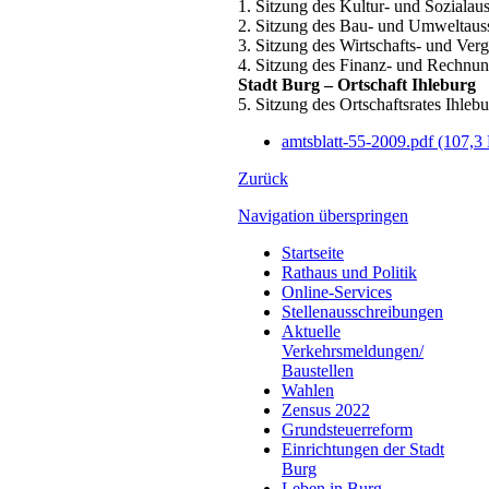
1. Sitzung des Kultur- und Soziala
2. Sitzung des Bau- und Umweltau
3. Sitzung des Wirtschafts- und Ve
4. Sitzung des Finanz- und Rechnu
Stadt Burg – Ortschaft Ihleburg
5. Sitzung des Ortschaftsrates Ihle
amtsblatt-55-2009.pdf
(107,3
Zurück
Navigation überspringen
Startseite
Rathaus und Politik
Online-Services
Stellenausschreibungen
Aktuelle
Verkehrsmeldungen/
Baustellen
Wahlen
Zensus 2022
Grundsteuerreform
Einrichtungen der Stadt
Burg
Leben in Burg