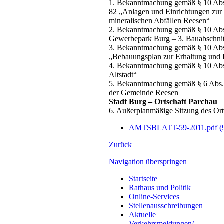
1. Bekanntmachung gemäß § 10 Ab
82 „Anlagen und Einrichtungen zu
mineralischen Abfällen Reesen“
2. Bekanntmachung gemäß § 10 Abs.
Gewerbepark Burg – 3. Bauabschnit
3. Bekanntmachung gemäß § 10 Abs.
„Bebauungsplan zur Erhaltung und E
4. Bekanntmachung gemäß § 10 Abs
Altstadt“
5. Bekanntmachung gemäß § 6 Abs.
der Gemeinde Reesen
Stadt Burg – Ortschaft Parchau
6. Außerplanmäßige Sitzung des Or
AMTSBLATT-59-2011.pdf
(
Zurück
Navigation überspringen
Startseite
Rathaus und Politik
Online-Services
Stellenausschreibungen
Aktuelle
Verkehrsmeldungen/