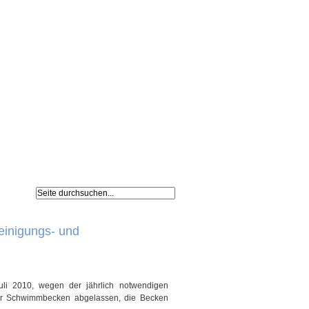
Navigation
Impressum /
überspringen
Datenschutz
einigungs- und
uli 2010, wegen der jährlich notwendigen
er Schwimmbecken abgelassen, die Becken