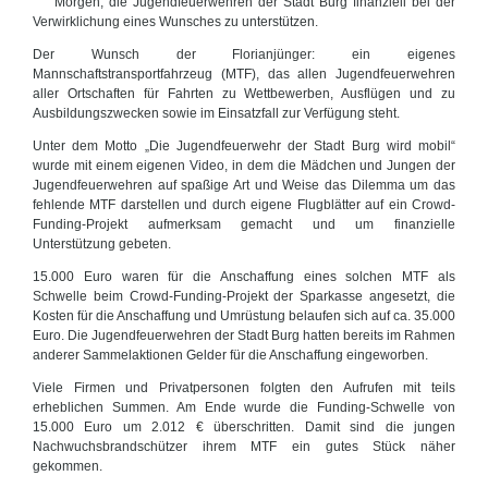
Morgen, die Jugendfeuerwehren der Stadt Burg finanziell bei der
Verwirklichung eines Wunsches zu unterstützen.
Der Wunsch der Florianjünger: ein eigenes
Mannschaftstransportfahrzeug (MTF), das allen Jugendfeuerwehren
aller Ortschaften für Fahrten zu Wettbewerben, Ausflügen und zu
Ausbildungszwecken sowie im Einsatzfall zur Verfügung steht.
Unter dem Motto „Die Jugendfeuerwehr der Stadt Burg wird mobil“
wurde mit einem eigenen Video, in dem die Mädchen und Jungen der
Jugendfeuerwehren auf spaßige Art und Weise das Dilemma um das
fehlende MTF darstellen und durch eigene Flugblätter auf ein Crowd-
Funding-Projekt aufmerksam gemacht und um finanzielle
Unterstützung gebeten.
15.000 Euro waren für die Anschaffung eines solchen MTF als
Schwelle beim Crowd-Funding-Projekt der Sparkasse angesetzt, die
Kosten für die Anschaffung und Umrüstung belaufen sich auf ca. 35.000
Euro. Die Jugendfeuerwehren der Stadt Burg hatten bereits im Rahmen
anderer Sammelaktionen Gelder für die Anschaffung eingeworben.
Viele Firmen und Privatpersonen folgten den Aufrufen mit teils
erheblichen Summen. Am Ende wurde die Funding-Schwelle von
15.000 Euro um 2.012 € überschritten. Damit sind die jungen
Nachwuchsbrandschützer ihrem MTF ein gutes Stück näher
gekommen.