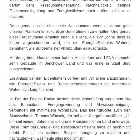
darum geht Ressourceneinsparung, Nachhaltigkeit, geringe
Flächenversiegelung und Energieeffizienz nach außen sichtbar zu
machen.
Denn genau das ist eine echte Hausnummer, wenn es darum geht
unseren Planeten für zukünftige Generationen zu erhalten. Und genau
diese Hausnummer erhalten eben alle jene, die sich „ohne dass es
ihnen vorgeschrieben wird, um ein Energieeffizientes Wohnen
bemühen“, wie Bürgermeister Philipp Stark es ausdrückte.
Mit der grünen Hausnummer haben Ministerium und LENA nunmehr
zehn Gebäude im Jerichower Land und das erste in Stadt Burg
ausgezeichnet.
Ein Anlass bei den Eigentümern vorbei- und vor allem anzuschauen,
wie Energieeffizienz und Ressourceneinsparungen mit modernem
Wohnen verknüpfbar sind.
Im Fall der Familie Radke besteht diese Verknüpfung aus einem Mix
aus Baumaterial, Energiegewinnung und Abwasserreinigung,
verbunden mit minimalem Wohnraum. Das beeindruckte auch den
Staatssekretär Thomas Wünsch, der bei der Übergabe ausführte: „Ich
bin seit einigen Jahren für die grüne Hausnummer im Land unterwegs.
Diese Form der Energie- und Ressourceneffizienz habe ich noch nicht
erlebt. Es ist ein schönes Beispiel neugierig zu machen und
nachzudenken, was heute alles möglich ist.“