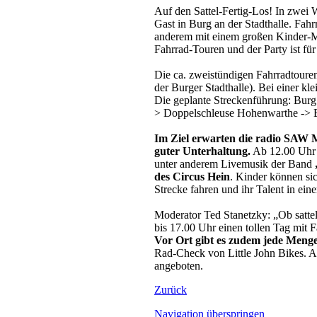
Auf den Sattel-Fertig-Los! In zwe
Gast in Burg an der Stadthalle. Fah
anderem mit einem großen Kinder-Mi
Fahrrad-Touren und der Party ist für 
Die ca. zweistündigen Fahrradtoure
der Burger Stadthalle). Bei einer k
Die geplante Streckenführung: Burg 
> Doppelschleuse Hohenwarthe -> Bu
Im Ziel erwarten die radio SAW 
guter Unterhaltung.
Ab 12.00 Uhr s
unter anderem Livemusik der Band
des
Circus Hein
. Kinder können si
Strecke fahren und ihr Talent in ein
Moderator Ted Stanetzky: „Ob sattelfe
bis 17.00 Uhr einen tollen Tag mit F
Vor Ort gibt es zudem jede Menge
Rad-Check von Little John Bikes. A
angeboten.
Zurück
Navigation überspringen