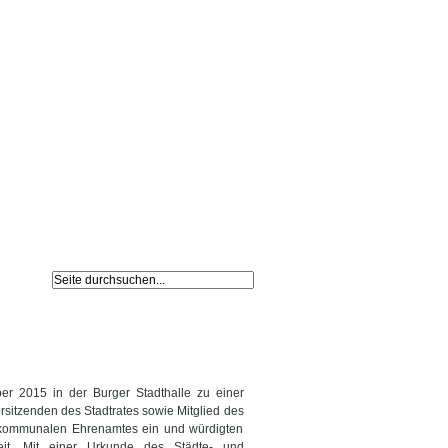
Navigation
Impressum /
überspringen
Datenschutz
er 2015 in der Burger Stadthalle zu einer
sitzenden des Stadtrates sowie Mitglied des
s kommunalen Ehrenamtes ein und würdigten
keit. Mit einer Urkunde des Städte- und