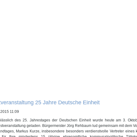
veranstaltung 25 Jahre Deutsche Einheit
.2015 11:09
lässlich des 25. Jahrestages der Deutschen Einheit wurde heute am 3. Oktob
stveranstaltung geladen. Bürgermeister Jörg Rehbaum lud gemeinsam mit dem Vor
ndtages, Markus Kurze, insbesondere besonders verdienstvolle Vertreter eine
 für Ihre mindestens 15 jährige ehrenamtliche kommunalpolitische Tätig