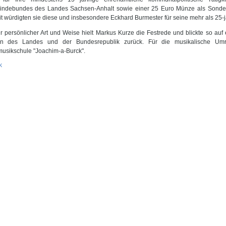
ndebundes des Landes Sachsen-Anhalt sowie einer 25 Euro Münze als Sonder
t würdigten sie diese und insbesondere Eckhard Burmester für seine mehr als 25-jä
hr persönlicher Art und Weise hielt Markus Kurze die Festrede und blickte so auf
n des Landes und der Bundesrepublik zurück. Für die musikalische Um
musikschule "Joachim-a-Burck".
k