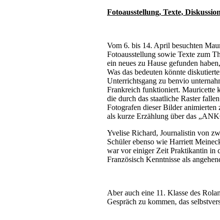
Fotoausstellung, Texte, Diskuss
Vom 6. bis 14. April besuchten Maur
Fotoausstellung sowie Texte zum T
ein neues zu Hause gefunden haben, s
Was das bedeuten könnte diskutiert
Unterrichtsgang zu benvio unternah
Frankreich funktioniert. Mauricette
die durch das staatliche Raster fal
Fotografen dieser Bilder animierten 
als kurze Erzählung über das „AN
Yvelise Richard, Journalistin von zw
Schüler ebenso wie Harriett Meineck
war vor einiger Zeit Praktikantin i
Französisch Kenntnisse als angehend
Aber auch eine 11. Klasse des Rola
Gespräch zu kommen, das selbstverst