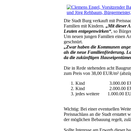
Die Stadt Burg verkauft mit Preisna
Familien mit Kindern.
„Mit dieser 
Leuten entgegenwirken“
, so Bürge
Um neuen jungen Familien einen Anr
geschnürt.
„Zwar haben die Kommunen angesic
als die neue Familienförderung.
La
da die zukünftigen Hauseigentümer
Die in Rede stehenden acht Baugrun
zum Preis von 38,00 EUR/m² (abzügli
Kind 3.000.00 E
Kind 2.000.00 E
jedes weitere 1.000.00 E
Wichtig: Bei einer eventuellen Wei
Preisnachlass an die Stadt erstatte
der möglichen Bebauung regelt, zulä
Sollte Interesse am Erwerb dieser ba