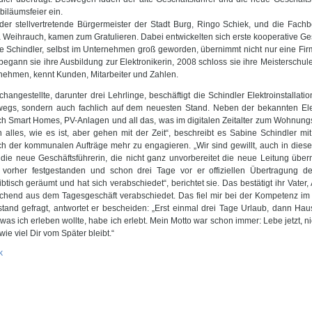
biläumsfeier ein.
der stellvertretende Bürgermeister der Stadt Burg, Ringo Schiek, und die Fachb
 Weihrauch, kamen zum Gratulieren. Dabei entwickelten sich erste kooperative Ge
e Schindler, selbst im Unternehmen groß geworden, übernimmt nicht nur eine Firma
egann sie ihre Ausbildung zur Elektronikerin, 2008 schloss sie ihre Meisterschule 
nehmen, kennt Kunden, Mitarbeiter und Zahlen.
hangestellte, darunter drei Lehrlinge, beschäftigt die Schindler Elektroinstallat
wegs, sondern auch fachlich auf dem neuesten Stand. Neben der bekannten Elektr
ch Smart Homes, PV-Anlagen und all das, was im digitalen Zeitalter zum Wohnungs-
n alles, wie es ist, aber gehen mit der Zeit“, beschreibt es Sabine Schindler m
ch der kommunalen Aufträge mehr zu engagieren. „Wir sind gewillt, auch in diesem
 die neue Geschäftsführerin, die nicht ganz unvorbereitet die neue Leitung üb
 vorher festgestanden und schon drei Tage vor er offiziellen Übertragung d
btisch geräumt und hat sich verabschiedet“, berichtet sie. Das bestätigt ihr Vater,
ichend aus dem Tagesgeschäft verabschiedet. Das fiel mir bei der Kompetenz im
tand gefragt, antwortet er bescheiden: „Erst einmal drei Tage Urlaub, dann Hau
 was ich erleben wollte, habe ich erlebt. Mein Motto war schon immer: Lebe jetzt, n
 wie viel Dir vom Später bleibt.“
k