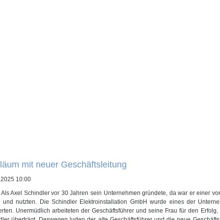
läum mit neuer Geschäftsleitung
.2025 10:00
| Als Axel Schindler vor 30 Jahren sein Unternehmen gründete, da war er einer vo
 und nutzten. Die Schindler Elektroinstallation GmbH wurde eines der Untern
erten. Unermüdlich arbeiteten der Geschäftsführer und seine Frau für den Erfolg,
dler überträgt. Deswegen luden der alte Geschäftsführer und die neue Geschäfts