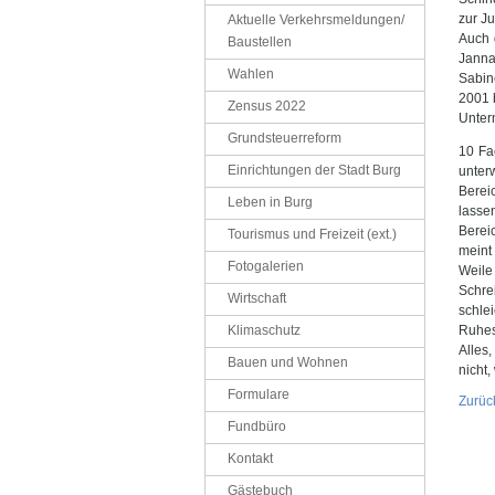
zur Ju
Aktuelle Verkehrsmeldungen/
Auch 
Baustellen
Janna
Wahlen
Sabin
2001 b
Zensus 2022
Unter
Grundsteuerreform
10 Fac
Einrichtungen der Stadt Burg
unter
Berei
Leben in Burg
lasse
Berei
Tourismus und Freizeit (ext.)
meint
Fotogalerien
Weile
Schrei
Wirtschaft
schle
Klimaschutz
Ruhes
Alles,
Bauen und Wohnen
nicht,
Formulare
Zurüc
Fundbüro
Kontakt
Gästebuch