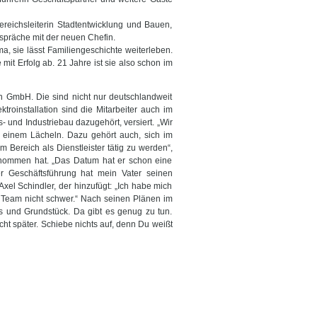
ereichsleiterin Stadtentwicklung und Bauen,
spräche mit der neuen Chefin.
, sie lässt Familiengeschichte weiterleben.
mit Erfolg ab. 21 Jahre ist sie also schon im
ion GmbH. Die sind nicht nur deutschlandweit
oinstallation sind die Mitarbeiter auch im
 und Industriebau dazugehört, versiert. „Wir
it einem Lächeln. Dazu gehört auch, sich im
 Bereich als Dienstleister tätig zu werden“,
ernommen hat. „Das Datum hat er schon eine
er Geschäftsführung hat mein Vater seinen
 Axel Schindler, der hinzufügt: „Ich habe mich
 Team nicht schwer.“ Nach seinen Plänen im
s und Grundstück. Da gibt es genug zu tun.
icht später. Schiebe nichts auf, denn Du weißt