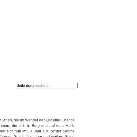
Navigation
Impressum /
überspringen
Datenschutz
n jenen, die im Wandel der Zeit eine Chance
ehmen, die sich in Burg und auf dem Markt
 der sich nun im 30. Jahr auf Tochter Sabine
führerin Geschäftspartner und weitere Gäste