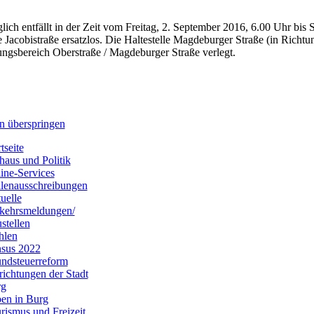
lich entfällt in der Zeit vom Freitag, 2. September 2016, 6.00 Uhr bis
le Jacobistraße ersatzlos. Die Haltestelle Magdeburger Straße (in Richt
gsbereich Oberstraße / Magdeburger Straße verlegt.
n überspringen
tseite
haus und Politik
ine-Services
llenausschreibungen
uelle
kehrsmeldungen/
stellen
hlen
sus 2022
ndsteuerreform
richtungen der Stadt
rg
en in Burg
rismus und Freizeit