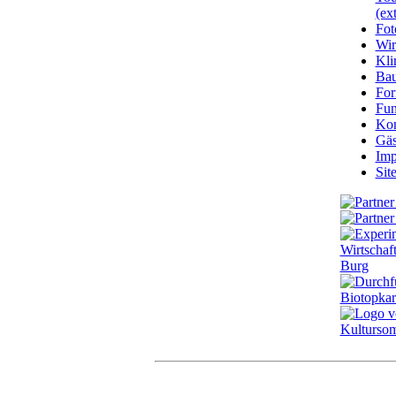
(ext
Fot
Wir
Kli
Ba
For
Fun
Kon
Gäs
Imp
Sit