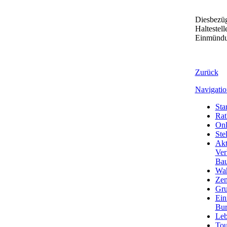
Diesbezüg
Haltestel
Einmündun
Zurück
Navigatio
Star
Rat
Onl
Ste
Akt
Ver
Bau
Wa
Zen
Gru
Ein
Bu
Leb
Tou