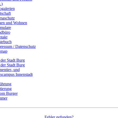
.)
ogalerien
tschaft
maschutz
uen und Wohnen
mulare
dbüro
takt
tebuch
ressum / Datenschutz
emap
Fehler gefunden?