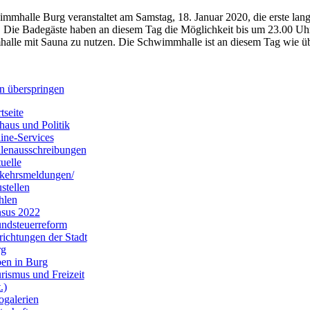
mmhalle Burg veranstaltet am Samstag, 18. Januar 2020, die erste la
. Die Badegäste haben an diesem Tag die Möglichkeit bis um 23.00 Uhr 
lle mit Sauna zu nutzen. Die Schwimmhalle ist an diesem Tag wie übl
n überspringen
tseite
haus und Politik
ine-Services
llenausschreibungen
uelle
kehrsmeldungen/
stellen
hlen
sus 2022
ndsteuerreform
richtungen der Stadt
rg
en in Burg
rismus und Freizeit
.)
ogalerien