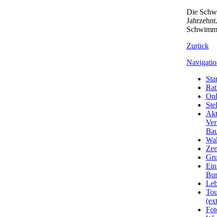
Die Schwi
Jahrzehnt
Schwimmha
Zurück
Navigatio
Star
Rat
Onl
Ste
Akt
Ver
Bau
Wa
Zen
Gru
Ein
Bu
Leb
Tou
(ext
Fot