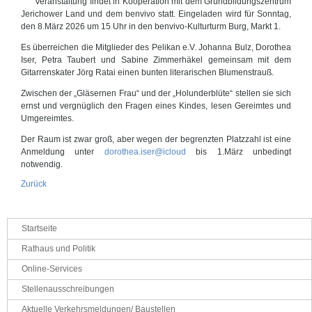
Veranstaltung findet in Kooperation mit dem Grundbildungszentrum
Jerichower Land und dem benvivo statt. Eingeladen wird für Sonntag,
den 8.März 2026 um 15 Uhr in den benvivo-Kulturturm Burg, Markt 1.
Es überreichen die Mitglieder des Pelikan e.V. Johanna Bulz, Dorothea
Iser, Petra Taubert und Sabine Zimmerhäkel gemeinsam mit dem
Gitarrenskater Jörg Ratai einen bunten literarischen Blumenstrauß.
Zwischen der „Gläsernen Frau“ und der „Holunderblüte“ stellen sie sich
ernst und vergnüglich den Fragen eines Kindes, lesen Gereimtes und
Umgereimtes.
Der Raum ist zwar groß, aber wegen der begrenzten Platzzahl ist eine
Anmeldung unter
dorothea.iser@icloud
bis 1.März unbedingt
notwendig.
Zurück
Navigation
Startseite
überspringen
Rathaus und Politik
Online-Services
Stellenausschreibungen
Aktuelle Verkehrsmeldungen/ Baustellen