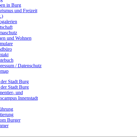
en in Burg
rismus und Freizeit
.)
ogalerien
tschaft
maschutz
uen und Wohnen
mulare
dbüro
takt
tebuch
ressum / Datenschutz
emap