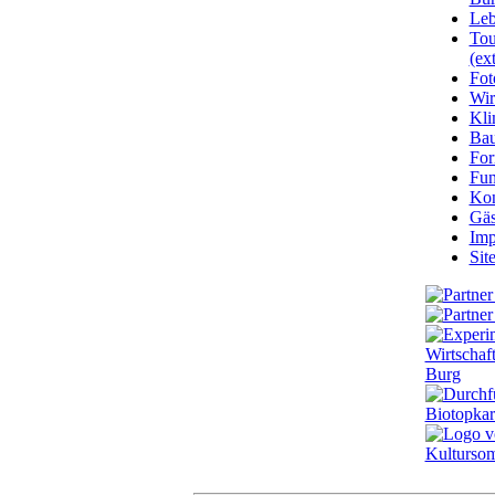
Leb
Tou
(ext
Fot
Wir
Kli
Ba
For
Fun
Kon
Gäs
Imp
Sit