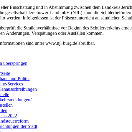
eller Einschätzung und in Abstimmung zwischen dem Landkreis Jeric
rsgesellschaft Jerichower Land mbH (NJL) kann die Schülerbeförderu
hrt werden. Infolgedessen ist der Präsenzunterricht an sämtlichen Schu
berprüft die Straßenverhältnisse vor Beginn des Schülerverkehrs erneu
igen Änderungen, Verspätungen oder Ausfällen kommen.
Informationen sind unter www.njl-burg.de abrufbar.
n überspringen
tseite
haus und Politik
ine-Services
llenausschreibungen
uelle
kehrsmeldungen/
stellen
hlen
sus 2022
ndsteuerreform
richtungen der Stadt
rg