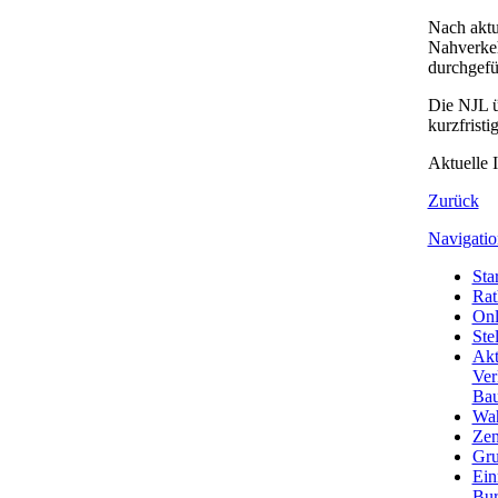
Nach aktu
Nahverkeh
durchgefü
Die NJL ü
kurzfrist
Aktuelle 
Zurück
Navigatio
Star
Rat
Onl
Ste
Akt
Ver
Bau
Wa
Zen
Gru
Ein
Bu