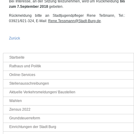
Bei Interesse, an der Sitzung teilzunehmen, wird um Rückmeldung
bis
zum 7.September 2018
gebeten.
Rückmeldung bitte an Stadtjugendpfleger Rene Teßmann, Tel.:
03921/921-324, E-Mail:
Rene.Tessmann@Stadt-Burg.de
.
Zurück
Navigation
Startseite
überspringen
Rathaus und Politik
Online-Services
Stellenausschreibungen
Aktuelle Verkehrsmeldungen/ Baustellen
Wahlen
Zensus 2022
Grundsteuerreform
Einrichtungen der Stadt Burg