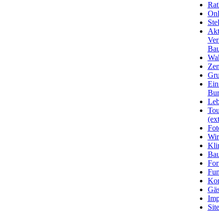
Rat
Onl
Ste
Akt
Ver
Bau
Wa
Zen
Gru
Ein
Bu
Leb
Tou
(ext
Fot
Wir
Kli
Ba
For
Fun
Kon
Gäs
Imp
Sit