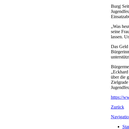
Burg| Sei
Jugendfeu
Einsatzab
„Was heut
seine Fra
lassen. U
Das Geld 
Bürgerinn
unterstüt
Bürgermei
„Eckhard 
über die 
Zielgrade
Jugendfeu
https://w
Zurück
Navigatio
Star