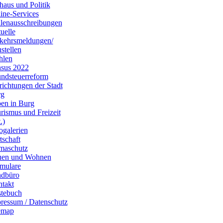
haus und Politik
ine-Services
llenausschreibungen
uelle
kehrsmeldungen/
stellen
hlen
sus 2022
ndsteuerreform
richtungen der Stadt
rg
en in Burg
rismus und Freizeit
.)
ogalerien
tschaft
maschutz
uen und Wohnen
mulare
dbüro
takt
tebuch
ressum / Datenschutz
emap