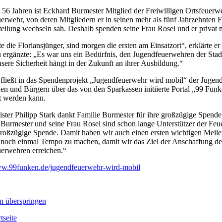
t 56 Jahren ist Eckhard Burmester Mitglied der Freiwilligen Ortsfeuerw
erwehr, von deren Mitgliedern er in seinen mehr als fünf Jahrzehnten Fe
teilung wechseln sah. Deshalb spenden seine Frau Rosel und er privat 
e die Floriansjünger, sind morgen die ersten am Einsatzort“, erklärte 
u ergänzte: „Es war uns ein Bedürfnis, den Jugendfeuerwehren der Sta
nsere Sicherheit hängt in der Zukunft an ihrer Ausbildung.“
fließt in das Spendenprojekt „Jugendfeuerwehr wird mobil“ der Jugend
en und Bürgern über das von den Sparkassen initiierte Portal „99 Funk
zt werden kann.
ster Philipp Stark dankt Familie Burmester für ihre großzügige Spende 
Burmester und seine Frau Rosel sind schon lange Unterstützer der Feu
großzügige Spende. Damit haben wir auch einen ersten wichtigen Meilens
 noch einmal Tempo zu machen, damit wir das Ziel der Anschaffung de
erwehren erreichen.“
ww.99funken.de/jugendfeuerwehr-wird-mobil
n überspringen
tseite