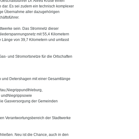
Geschäftsführer Dr. Alfred Kruse einen
 dar. Es sei zudem ein technisch komplexer
dige Übernahme aller dazugehörigen
äftsführer.
twerke sein. Das Stromnetz dieser
 Niederspannungsnetz mit 55,4 Kilometern
 Länge von 39,7 Kilometern und umfasst
as- und Stromortsnetze für die Ortschaften
en und Detershagen mit einer Gesamtlänge
tau,NiegrippundIhleburg,
n undNiegrippsowie
m die Gasversorgung der Gemeinden
 den Verantwortungsbereich der Stadtwerke
hließen. Neu ist die Chance, auch in den