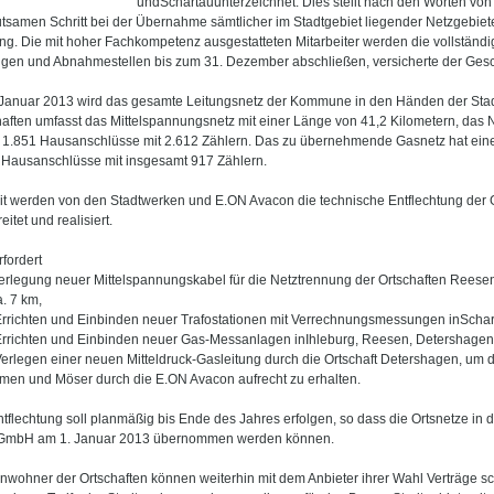
undSchartauunterzeichnet. Dies stellt nach den Worten von 
tsamen Schritt bei der Übernahme sämtlicher im Stadtgebiet liegender Netzgebiete
ng. Die mit hoher Fachkompetenz ausgestatteten Mitarbeiter werden die vollstän
ngen und Abnahmestellen bis zum 31. Dezember abschließen, versicherte der Gesch
 Januar 2013 wird das gesamte Leitungsnetz der Kommune in den Händen der Stad
haften umfasst das Mittelspannungsnetz mit einer Länge von 41,2 Kilometern, das
 1.851 Hausanschlüsse mit 2.612 Zählern. Das zu übernehmende Gasnetz hat eine
 Hausanschlüsse mit insgesamt 917 Zählern.
it werden von den Stadtwerken und E.ON Avacon die technische Entflechtung der G
eitet und realisiert.
fordert
Verlegung neuer Mittelspannungskabel für die Netztrennung der Ortschaften Rees
. 7 km,
Errichten und Einbinden neuer Trafostationen mit Verrechnungsmessungen inSchar
Errichten und Einbinden neuer Gas-Messanlagen inIhleburg, Reesen, Detershage
Verlegen einer neuen Mitteldruck-Gasleitung durch die Ortschaft Detershagen, u
men und Möser durch die E.ON Avacon aufrecht zu erhalten.
tflechtung soll planmäßig bis Ende des Jahres erfolgen, so dass die Ortsnetze in
GmbH am 1. Januar 2013 übernommen werden können.
nwohner der Ortschaften können weiterhin mit dem Anbieter ihrer Wahl Verträge sc