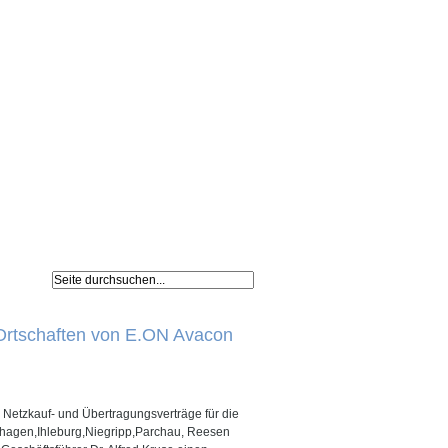
Navigation
Impressum /
überspringen
Datenschutz
Ortschaften von E.ON Avacon
Netzkauf- und Übertragungsverträge für die
shagen,Ihleburg,Niegripp,Parchau, Reesen