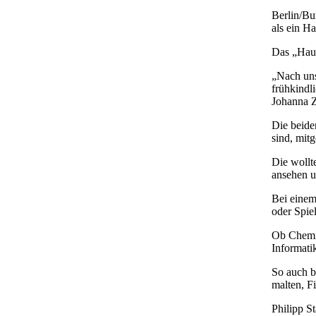
Berlin/Bu
als ein H
Das „Haus 
„Nach uns
frühkindl
Johanna Z
Die beiden
sind, mitg
Die wollte
ansehen u
Bei einem
oder Spiel
Ob Chemie
Informati
So auch b
malten, F
Philipp S