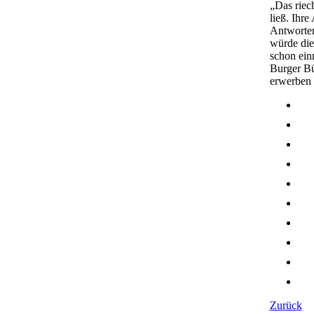
„Das riech
ließ. Ihr
Antworten
würde die
schon ein
Burger Bü
erwerben 
Zurück