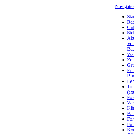
Navigatio
Star
Rat
Onl
Ste
Akt
Ver
Bau
Wa
Zen
Gru
Ein
Bu
Leb
Tou
(ext
Fot
Wir
Kli
Ba
For
Fun
Kon