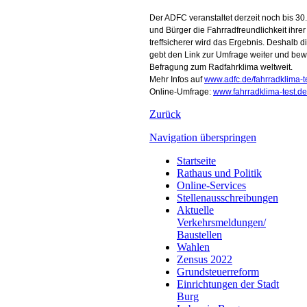
Der ADFC veranstaltet derzeit noch bis 
und Bürger die Fahrradfreundlichkeit ih
treffsicherer wird das Ergebnis. Deshalb 
gebt den Link zur Umfrage weiter und bewe
Befragung zum Radfahrklima weltweit.
Mehr Infos auf
www.adfc.de/fahrradklima-t
Online-Umfrage:
www.fahrradklima-test.de
Zurück
Navigation überspringen
Startseite
Rathaus und Politik
Online-Services
Stellenausschreibungen
Aktuelle
Verkehrsmeldungen/
Baustellen
Wahlen
Zensus 2022
Grundsteuerreform
Einrichtungen der Stadt
Burg