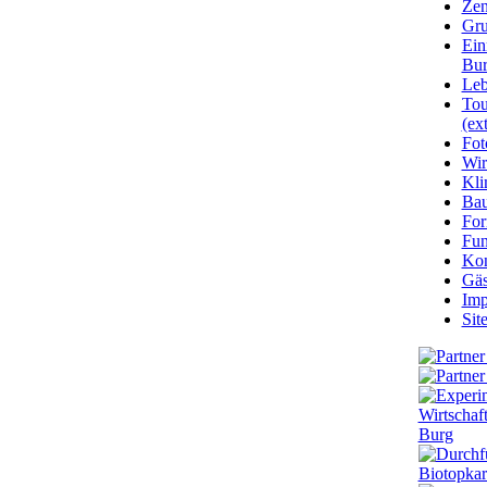
Zen
Gru
Ein
Bu
Leb
Tou
(ext
Fot
Wir
Kli
Ba
For
Fun
Kon
Gäs
Imp
Sit