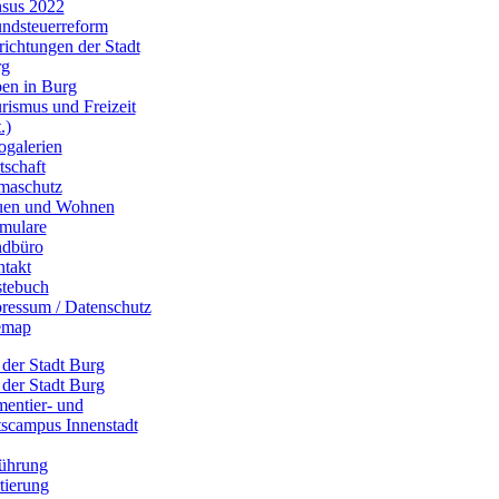
sus 2022
ndsteuerreform
richtungen der Stadt
rg
en in Burg
rismus und Freizeit
.)
ogalerien
tschaft
maschutz
uen und Wohnen
mulare
dbüro
takt
tebuch
ressum / Datenschutz
emap