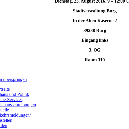
Dienstag, 23. August 2016, 9 – 12:00 
Stadtverwaltung Burg
In der Alten Kaserne 2
39288 Burg
Eingang links
3. OG
Raum 310
n überspringen
tseite
haus und Politik
ine-Services
llenausschreibungen
uelle
kehrsmeldungen/
stellen
hlen