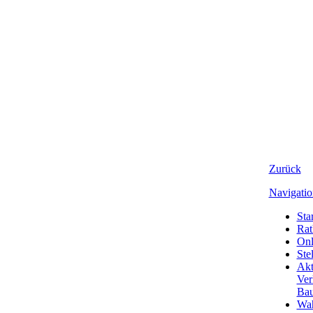
Zurück
Navigatio
Star
Rat
Onl
Ste
Akt
Ver
Bau
Wa